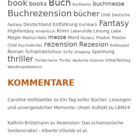
Buch
book
books
buchmesse
Buchberlin
Buchrezension
bücher
Child
Deutsche
Fantasy
Deutschland
Entführung
Fantasy
Eschbach
Krimi
Highfantasy
Lesung
Lebenshilfe
Liebe
Kinderbuch
messe
Magie
Mord
Markus Heitz
Preston
Preston
Mystery
rezension
Rezesion
Child
Psychothriller
Rollenspiel
Roman
Schamanismus
Spannung
SciFy
shopping
thriller
Urbanfantasy
Thriller-Serie
Thriller deutsche Autoren
Wanderapothekerin
KOMMENTARE
Caroline Hofstaetter
zu
Ein Tag voller Bücher, Lesungen
und unvergesslicher Momente: Unser Auftakt zu LBM24
Kathrin Brötzmann
zu
Rezension: Das schamanische
Seelenorakel – Alberto Villoldo et al.