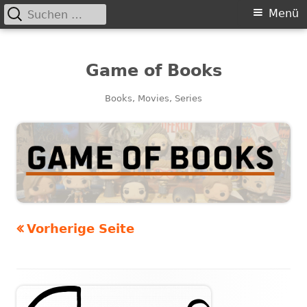
Suchen
Primäres
Menü
nach:
Menü
Game of Books
Books, Movies, Series
Vorherige Seite
Seitennummerierung
der
Beiträge
Haupt-