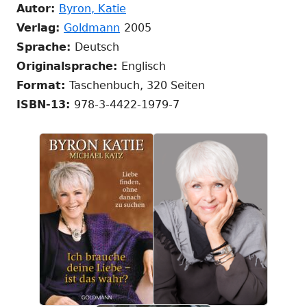
In
Fenste
Autor:
Byron, Katie
In
neuem
öffnen
Verlag:
Goldmann
2005
neuem
Fenster
Sprache:
Deutsch
Fenster
öffnen
Originalsprache:
Englisch
öffnen
Format:
Taschenbuch, 320 Seiten
ISBN-13:
978-3-4422-1979-7