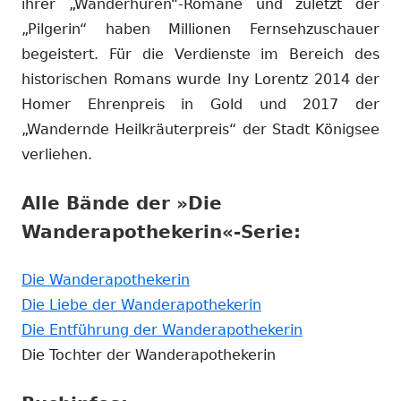
ihrer „Wanderhuren“-Romane und zuletzt der
„Pilgerin“ haben Millionen Fernsehzuschauer
begeistert. Für die Verdienste im Bereich des
historischen Romans wurde Iny Lorentz 2014 der
Homer Ehrenpreis in Gold und 2017 der
„Wandernde Heilkräuterpreis“ der Stadt Königsee
verliehen.
Alle Bände der »Die
Wanderapothekerin«-Serie:
In
Die Wanderapothekerin
neuem
In
Die Liebe der Wanderapothekerin
Fenster
neuem
In
Die Entführung der Wanderapothekerin
öffnen
Fenster
neuem
Die Tochter der Wanderapothekerin
öffnen
Fenster