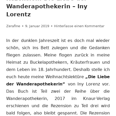
Wanderapothekerin – Iny
Lorentz
Autor
Veröffentlicht
zu Rez
Zerafine
9. Januar 2019
Hinterlasse einen Kommentar
am
In der dunklen Jahreszeit ist es doch mal wieder
schön, sich ins Bett zulegen und die Gedanken
fliegen zulassen. Meine flogen zurück in meine
Heimat zu Buckelapothekern, Kräuterfrauen und
dem Leben im 18. Jahrhundert. Deshalb stelle ich
euch heute meine Weihnachtslektüre
„Die Liebe
der Wanderapothekerin“
von Iny Lorenz vor.
Das Buch ist Teil zwei der Reihe über die
Wanderapothekerin, 2017 im Knaur-Verlag
erschienen und die Rezension zu Teil drei wird
bald folgen, also bleibt gespannt. Die Rezension