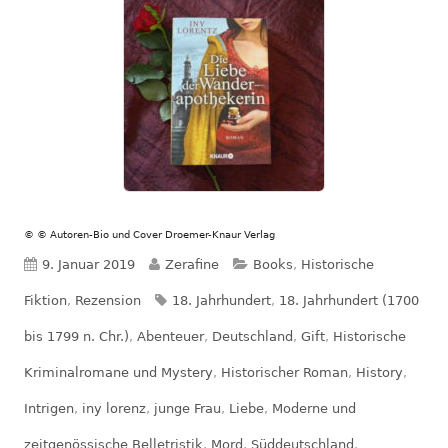
© © Autoren-Bio und Cover Droemer-Knaur Verlag
Veröffentlicht
Autor
Kategorien
9. Januar 2019
Zerafine
Books
,
Historische
am
Schlagwörter
Fiktion
,
Rezension
18. Jahrhundert
,
18. Jahrhundert (1700
bis 1799 n. Chr.)
,
Abenteuer
,
Deutschland
,
Gift
,
Historische
Kriminalromane und Mystery
,
Historischer Roman
,
History
,
Intrigen
,
iny lorenz
,
junge Frau
,
Liebe
,
Moderne und
zeitgenössische Belletristik
,
Mord
,
Süddeutschland
,