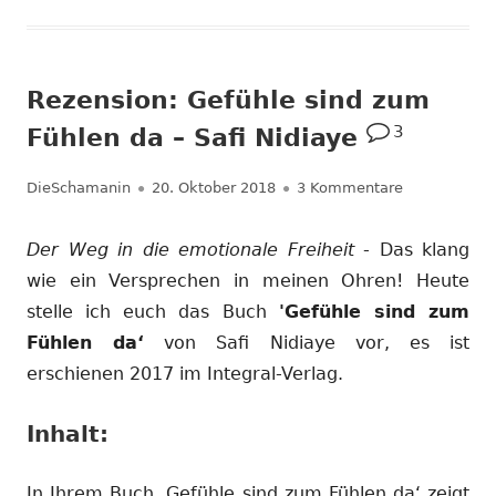
Rezension: Gefühle sind zum
3
Fühlen da – Safi Nidiaye
Autor
Veröffentlicht
zu Rezension
DieSchamanin
20. Oktober 2018
3 Kommentare
am
Der Weg in die emotionale Freiheit
- Das klang
wie ein Versprechen in meinen Ohren! Heute
stelle ich euch das Buch
'Gefühle sind zum
Fühlen da‘
von Safi Nidiaye vor, es ist
erschienen 2017 im Integral-Verlag.
Inhalt:
In Ihrem Buch ‚Gefühle sind zum Fühlen da‘ zeigt