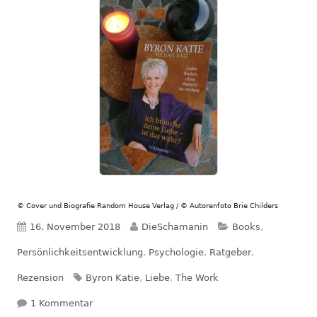
© Cover und Biografie Random House Verlag / © Autorenfoto Brie Childers
Veröffentlicht
Autor
Kategorien
16. November 2018
DieSchamanin
Books
,
am
Persönlichkeitsentwicklung
,
Psychologie
,
Ratgeber
,
Schlagwörter
Rezension
Byron Katie
,
Liebe
,
The Work
zu Rezension: Ich brauche deine Liebe – Ist das 
1 Kommentar