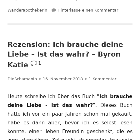
zu Rezensi
Wanderapothekerin
Hinterlasse einen Kommentar
Rezension: Ich brauche deine
Liebe – Ist das wahr? – Byron
1
Katie
Autor
Veröffentlicht
zu Rezensio
DieSchamanin
16. November 2018
1 Kommentar
am
Heute schreibe ich über das Buch
"Ich brauche
deine Liebe - Ist das wahr?"
. Dieses Buch
hatte ich vor ein paar Jahren schon mal gekauft,
habe es dann aber, bevor ich es selbst lesen
konnte, einer lieben Freundin geschenkt, die es