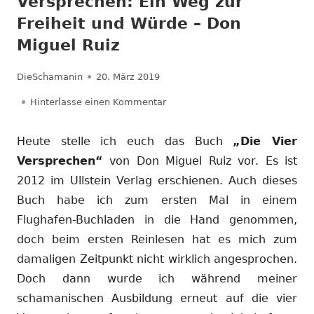
Versprechen: Ein Weg zur
Freiheit und Würde – Don
Miguel Ruiz
Autor
Veröffentlicht
DieSchamanin
20. März 2019
am
zu Rezension: Die vier Versprec
Hinterlasse einen Kommentar
Heute stelle ich euch das Buch
„Die Vier
Versprechen“
von Don Miguel Ruiz vor. Es ist
2012 im Ullstein Verlag erschienen. Auch dieses
Buch habe ich zum ersten Mal in einem
Flughafen-Buchladen in die Hand genommen,
doch beim ersten Reinlesen hat es mich zum
damaligen Zeitpunkt nicht wirklich angesprochen.
Doch dann wurde ich während meiner
schamanischen Ausbildung erneut auf die vier