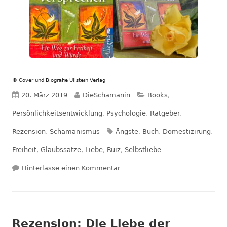
© Cover und Biografie Ullstein Verlag
Veröffentlicht
Autor
Kategorien
20. März 2019
DieSchamanin
Books
,
am
Persönlichkeitsentwicklung
,
Psychologie
,
Ratgeber
,
Schlagwörter
Rezension
,
Schamanismus
Ängste
,
Buch
,
Domestizirung
,
Freiheit
,
Glaubssätze
,
Liebe
,
Ruiz
,
Selbstliebe
zu Rezension: Die vier Versprec
Hinterlasse einen Kommentar
Rezension: Die Liebe der