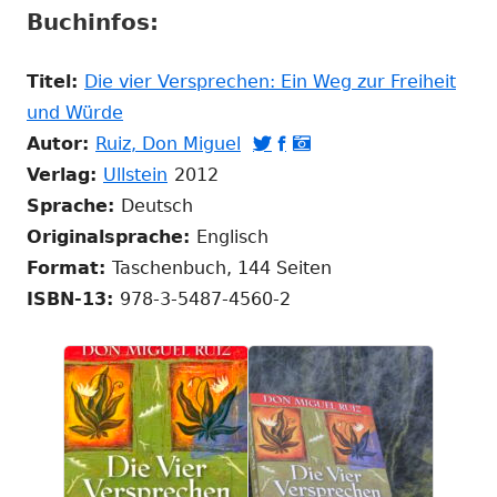
Buchinfos:
Titel:
Die vier Versprechen: Ein Weg zur Freiheit
In
und Würde
neuem
In
In
In
In
Autor:
Ruiz, Don Miguel



Fenster
In
neuem
neuem
neuem
neuem
Verlag:
Ullstein
2012
öffnen
neuem
Fenster
Fenster
Fenster
Fenster
Sprache:
Deutsch
Fenster
öffnen
öffnen
öffnen
öffnen
Originalsprache:
Englisch
öffnen
Format:
Taschenbuch, 144 Seiten
ISBN-13:
978-3-5487-4560-2