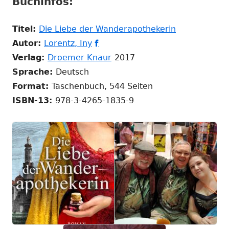
Buchinfos:
öffnen
In
Titel:
Die Liebe der Wanderapothekerin
In
In
neuem
Autor:
Lorentz, Iny

neuem
neuem
In
Fenster
Verlag:
Droemer Knaur
2017
Fenster
Fenster
neuem
öffnen
Sprache:
Deutsch
öffnen
öffnen
Fenster
Format:
Taschenbuch, 544 Seiten
öffnen
ISBN-13:
978-3-4265-1835-9