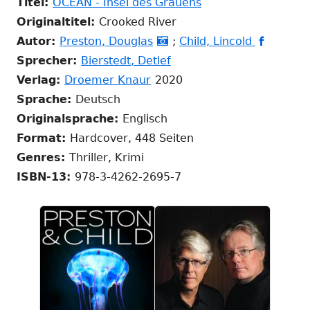
In
Titel:
OCEAN - Insel des Grauens
neuem
Originaltitel:
Crooked River
In
In
Fenster
In
In
Autor:
Preston, Douglas
;
Child, Lincold


neuem
neuem
In
öffnen
neuem
neuem
Sprecher:
Bierstedt, Detlef
In
Fenster
Fenster
neuem
Fenster
Fenster
Verlag:
Droemer Knaur
2020
neuem
öffnen
öffnen
Fenster
öffnen
öffnen
Sprache:
Deutsch
Fenster
öffnen
Originalsprache:
Englisch
öffnen
Format:
Hardcover, 448 Seiten
Genres:
Thriller, Krimi
ISBN-13:
978-3-4262-2695-7