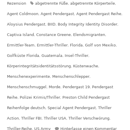
am
Schlagwörter
Rezension
abgetrennte Füße
,
abgetrennte Körperteile
,
Agent Coldmoon
,
Agent Pendergast
,
Agent Pendergast Reihe
,
Aloysius Pendergast
,
BIID
,
Body Integrity Identity Disorder
,
Captiva Island
,
Constance Greene
,
Elendsmigranten
,
Ermittler-Team
,
Ermittler-Thriller
,
Florida
,
Golf von Mexiko
,
Golfküste Florida
,
Guatemala
,
Insel-Thriller
,
Körperintegritätsidentitätsstörung
,
Küstenwache
,
Menschenexperimente
,
Menschenschlepper
,
Menschenschmuggel
,
Morde
,
Pendergast 19
,
Pendergast
Reihe
,
Polizei Krimis/Thriller
,
Preston Child Pendergast
Reihenfolge deutsch
,
Special Agent Pendergast
,
Thriller
Action
,
Thriller FBI
,
Thriller USA
,
Thriller Verschwörung
,
zu Rez
Thriller-Reihe
,
US Army
Hinterlasse einen Kommentar