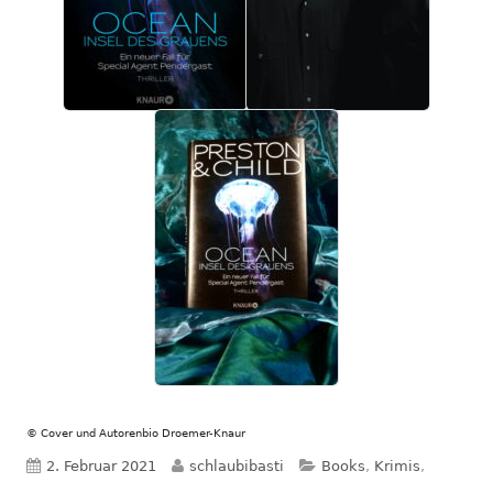
© Cover und Autorenbio Droemer-Knaur
Veröffentlicht
Autor
Kategorien
2. Februar 2021
schlaubibasti
Books
,
Krimis
,