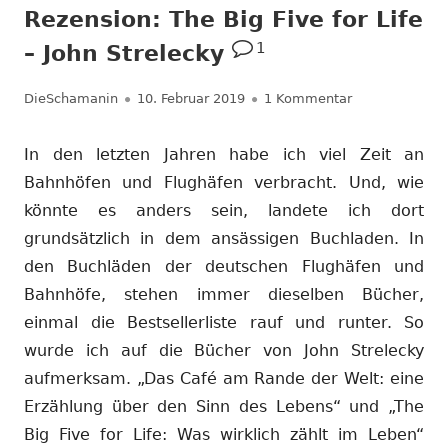
Rezension: The Big Five for Life
1
– John Strelecky
Autor
Veröffentlicht
zu Rezension: T
DieSchamanin
10. Februar 2019
1 Kommentar
am
In den letzten Jahren habe ich viel Zeit an
Bahnhöfen und Flughäfen verbracht. Und, wie
könnte es anders sein, landete ich dort
grundsätzlich in dem ansässigen Buchladen. In
den Buchläden der deutschen Flughäfen und
Bahnhöfe, stehen immer dieselben Bücher,
einmal die Bestsellerliste rauf und runter. So
wurde ich auf die Bücher von John Strelecky
aufmerksam. „Das Café am Rande der Welt: eine
Erzählung über den Sinn des Lebens“ und „The
Big Five for Life: Was wirklich zählt im Leben“