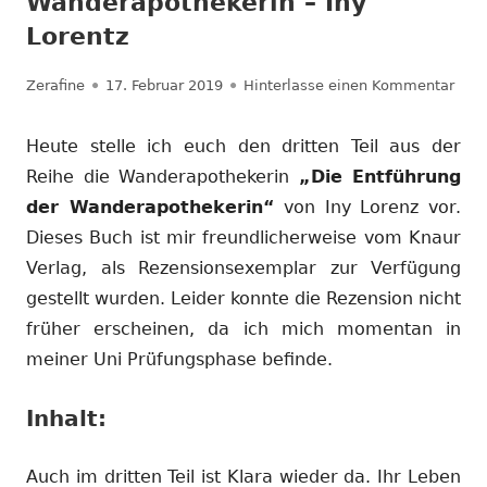
Wanderapothekerin – Iny
Lorentz
Autor
Veröffentlicht
zu R
Zerafine
17. Februar 2019
Hinterlasse einen Kommentar
am
Heute stelle ich euch den dritten Teil aus der
Reihe die Wanderapothekerin
„Die Entführung
der Wanderapothekerin“
von Iny Lorenz vor.
Dieses Buch ist mir freundlicherweise vom Knaur
Verlag, als Rezensionsexemplar zur Verfügung
gestellt wurden. Leider konnte die Rezension nicht
früher erscheinen, da ich mich momentan in
meiner Uni Prüfungsphase befinde.
Inhalt:
Auch im dritten Teil ist Klara wieder da. Ihr Leben