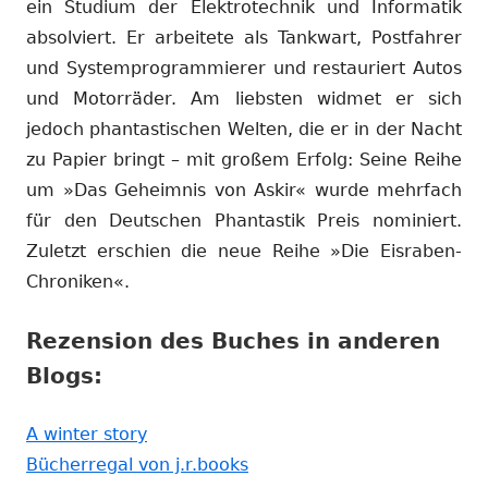
ein Studium der Elektrotechnik und Informatik
absolviert. Er arbeitete als Tankwart, Postfahrer
und Systemprogrammierer und restauriert Autos
und Motorräder. Am liebsten widmet er sich
jedoch phantastischen Welten, die er in der Nacht
zu Papier bringt – mit großem Erfolg: Seine Reihe
um »Das Geheimnis von Askir« wurde mehrfach
für den Deutschen Phantastik Preis nominiert.
Zuletzt erschien die neue Reihe »Die Eisraben-
Chroniken«.
Rezension des Buches in anderen
Blogs:
In
A winter story
neuem
In
Bücherregal von j.r.books