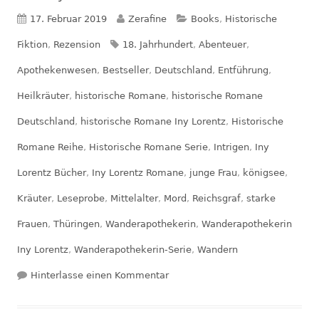
Veröffentlicht
Autor
Kategorien
17. Februar 2019
Zerafine
Books
,
Historische
am
Schlagwörter
Fiktion
,
Rezension
18. Jahrhundert
,
Abenteuer
,
Apothekenwesen
,
Bestseller
,
Deutschland
,
Entführung
,
Heilkräuter
,
historische Romane
,
historische Romane
Deutschland
,
historische Romane Iny Lorentz
,
Historische
Romane Reihe
,
Historische Romane Serie
,
Intrigen
,
Iny
Lorentz Bücher
,
Iny Lorentz Romane
,
junge Frau
,
königsee
,
Kräuter
,
Leseprobe
,
Mittelalter
,
Mord
,
Reichsgraf
,
starke
Frauen
,
Thüringen
,
Wanderapothekerin
,
Wanderapothekerin
Iny Lorentz
,
Wanderapothekerin-Serie
,
Wandern
zu Rezension: Die Entführung de
Hinterlasse einen Kommentar