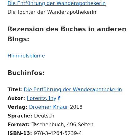
Fenster
neuem
In
Die Entführung der Wanderapothekerin
öffnen
Fenster
neuem
Die Tochter der Wanderapothekerin
öffnen
Fenster
Rezension des Buches in anderen
öffnen
Blogs:
In
Himmelsblume
neuem
Buchinfos:
Fenster
öffnen
In
Titel:
Die Entführung der Wanderapothekerin
In
In
neue
Autor:
Lorentz, Iny

neuem
neuem
In
Fenste
Verlag:
Droemer Knaur
2018
Fenster
Fenster
neuem
öffnen
Sprache:
Deutsch
öffnen
öffnen
Fenster
Format:
Taschenbuch, 496 Seiten
öffnen
ISBN-13:
978-3-4264-5239-4