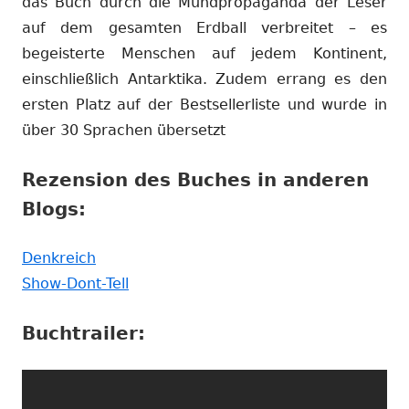
das Buch durch die Mundpropaganda der Leser
auf dem gesamten Erdball verbreitet – es
begeisterte Menschen auf jedem Kontinent,
einschließlich Antarktika. Zudem errang es den
ersten Platz auf der Bestsellerliste und wurde in
über 30 Sprachen übersetzt
Rezension des Buches in anderen
Blogs:
In
Denkreich
neuem
In
Show-Dont-Tell
Fenster
neuem
Buchtrailer:
öffnen
Fenster
öffnen