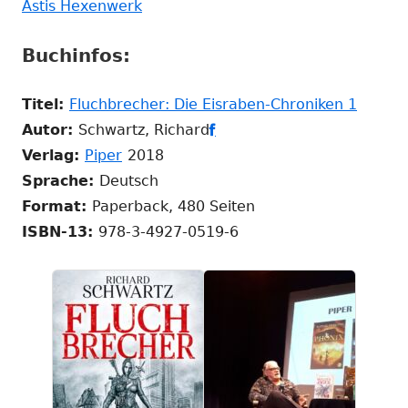
Fenster
In
neuem
Astis Hexenwerk
öffnen
neuem
Fenster
Buchinfos:
Fenster
öffnen
öffnen
In
Titel:
Fluchbrecher: Die Eisraben-Chroniken 1
In
neue
Autor:
Schwartz, Richard

In
neuem
Fenste
Verlag:
Piper
2018
neuem
Fenster
öffnen
Sprache:
Deutsch
Fenster
öffnen
Format:
Paperback, 480 Seiten
öffnen
ISBN-13:
978-3-4927-0519-6