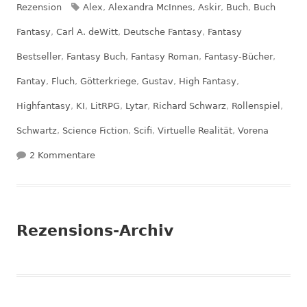
am
Schlagwörter
Rezension
Alex
,
Alexandra McInnes
,
Askir
,
Buch
,
Buch
Fantasy
,
Carl A. deWitt
,
Deutsche Fantasy
,
Fantasy
Bestseller
,
Fantasy Buch
,
Fantasy Roman
,
Fantasy-Bücher
,
Fantay
,
Fluch
,
Götterkriege
,
Gustav
,
High Fantasy
,
Highfantasy
,
KI
,
LitRPG
,
Lytar
,
Richard Schwarz
,
Rollenspiel
,
Schwartz
,
Science Fiction
,
Scifi
,
Virtuelle Realität
,
Vorena
zu Rezension: Fluchbrecher – Die Eisraben-Chr
2 Kommentare
Rezensions-Archiv