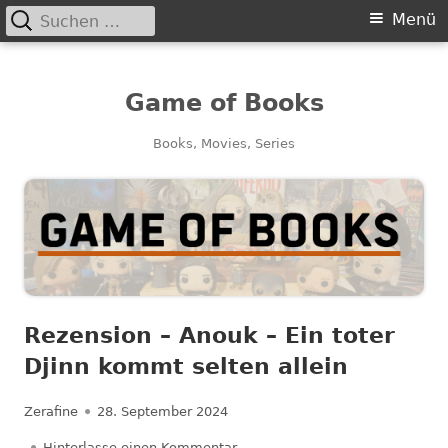
Suchen
Primäres
Menü
nach:
Menü
Game of Books
Books, Movies, Series
Rezension – Anouk – Ein toter
Djinn kommt selten allein
Autor
Veröffentlicht
Zerafine
28. September 2024
am
zu Rezension – Anouk – Ein toter
Hinterlasse einen Kommentar