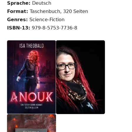
Fenster
öff
Sprache:
Deutsch
öffnen
Format:
Taschenbuch, 320 Seiten
Genres:
Science-Fiction
ISBN-13:
979-8-5753-7736-8