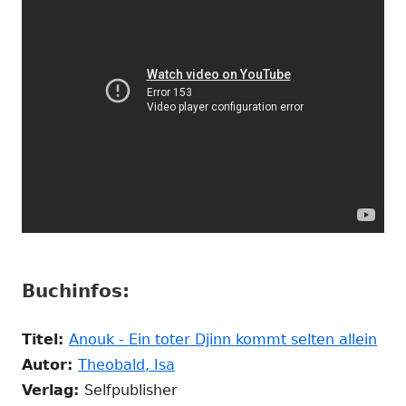
Buchinfos:
In
Titel:
Anouk - Ein toter Djinn kommt selten allein
In
ne
Autor:
Theobald, Isa
neuem
Fen
Verlag:
Selfpublisher