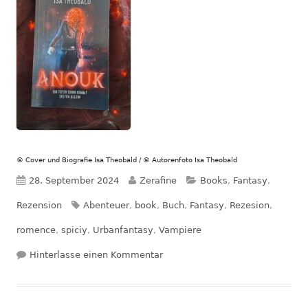
© Cover und Biografie Isa Theobald / © Autorenfoto Isa Theobald
Veröffentlicht
Autor
Kategorien
28. September 2024
Zerafine
Books
,
Fantasy
,
am
Schlagwörter
Rezension
Abenteuer
,
book
,
Buch
,
Fantasy
,
Rezesion
,
romence
,
spiciy
,
Urbanfantasy
,
Vampiere
zu Rezension – Anouk – Ein toter
Hinterlasse einen Kommentar