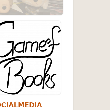
upt-
itenleiste
süchtig, ich brauche den DOCTOR
OCIALMEDIA