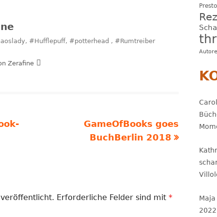
Presto
Rez
ine
Sch
thr
slady, #Hufflepuff, #potterhead , #Rumtreiber
Autor
von Zerafine
K
Carol
Büch
Nächster
ook-
GameOfBooks goes
Mome
Beitrag
BuchBerlin 2018
Kath
scha
Villo
veröffentlicht.
Erforderliche Felder sind mit
*
Maja
2022