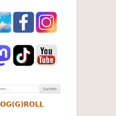
en
:
LOG(G)ROLL