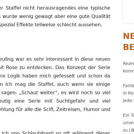
ser Staffel nicht herausragendes eine typische
s wurde wenig gewagt aber eine gute Qualität
pezial Effekte teilweise schlecht aussehen.
N
B
uling war es sehr interessant in diese neuen
Rezen
it Rose zu entdecken. Das Konzept der Serie
komm
re Logik haben mich gefesselt und schon da
m ich mag die Staffel, auch wenn sie einige
Fant
 sagen: „Schaut weiter“, es wird noch so viel
in R
eutig eine Serie mit Suchtgefahr und viel
jede
ehlung für alle die Scifi, Zeitreisen, Humor und
Ein 
unve
zu L
 ich von Schlaubibasti so oft während dieser