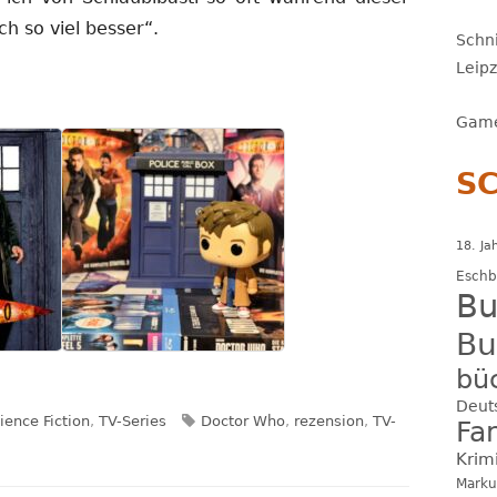
ch so viel besser“.
Schni
Leip
Game
S
18. Ja
Esch
Bu
Bu
bü
Deut
tegorien
Schlagwörter
ience Fiction
,
TV-Series
Doctor Who
,
rezension
,
TV-
Fa
Krim
Marku