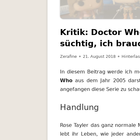
RATGEBER
SCIENCE FICTION
Kritik: Doctor Wh
THRILLER
süchtig, ich br
Autor
Veröffentlicht
Zerafine
21. August 2018
Hinterla
am
In diesem Beitrag werde ich m
Who
aus dem Jahr 2005 darst
angefangen diese Serie zu schau
Handlung
Rose Tayler das ganz normale 
lebt ihr Leben, wie jeder and