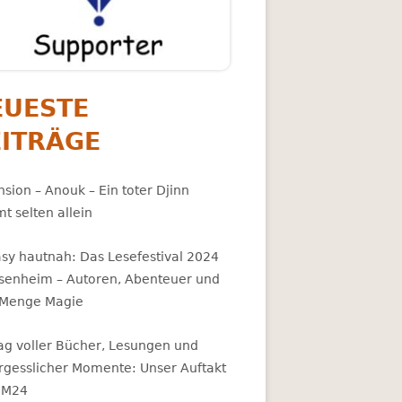
EUESTE
EITRÄGE
sion – Anouk – Ein toter Djinn
t selten allein
asy hautnah: Das Lesefestival 2024
osenheim – Autoren, Abenteuer und
 Menge Magie
Tag voller Bücher, Lesungen und
rgesslicher Momente: Unser Auftakt
BM24