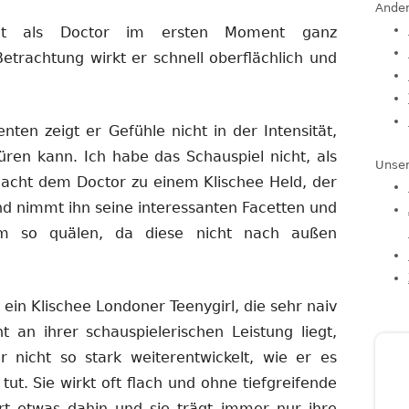
Ander
eint als Doctor im ersten Moment ganz
etrachtung wirkt er schnell oberflächlich und
ten zeigt er Gefühle nicht in der Intensität,
ren kann. Ich habe das Schauspiel nicht, als
Unser
acht dem Doctor zu einem Klischee Held, der
 und nimmt ihn seine interessanten Facetten und
ihm so quälen, da diese nicht nach außen
e, ein Klischee Londoner Teenygirl, die sehr naiv
t an ihrer schauspielerischen Leistung liegt,
r nicht so stark weiterentwickelt, wie er es
tut. Sie wirkt oft flach und ohne tiefgreifende
hert etwas dahin und sie trägt immer nur ihre