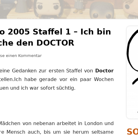
PERSÖNLICHKEITSENTWICKLUNG
PSYCHOLOGIE
o 2005 Staffel 1 – Ich bin
Ha
auche den DOCTOR
Se
zu Kritik: Doctor Who 2005 Staffel 1 – Ich bin 
sse einen Kommentar
eine Gedanken zur ersten Staffel von
Doctor
ellen.Ich habe gerade vor ein paar Wochen
en und ich war sofort süchtig.
Mädchen von nebenan arbeitet in London und
S
ere Mensch auch, bis um sie herum seltsame