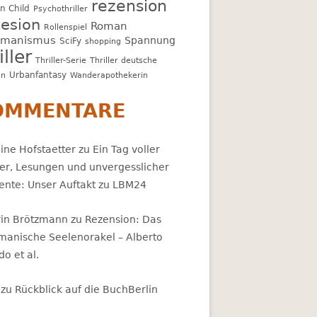
rezension
n Child
Psychothriller
esion
Roman
Rollenspiel
amanismus
Spannung
SciFy
shopping
iller
Thriller-Serie
Thriller deutsche
Urbanfantasy
en
Wanderapothekerin
OMMENTARE
ine Hofstaetter
zu
Ein Tag voller
er, Lesungen und unvergesslicher
nte: Unser Auftakt zu LBM24
rin Brötzmann
zu
Rezension: Das
manische Seelenorakel – Alberto
ldo et al.
zu
Rückblick auf die BuchBerlin