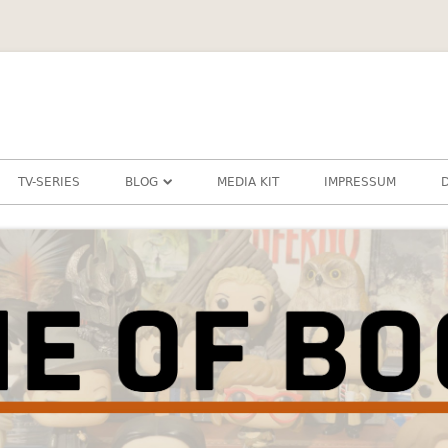
TV-SERIES
BLOG
MEDIA KIT
IMPRESSUM
DIESCHAMANIN
SCHLAUBIBASTI
ZERAFINE
JUGENDBUCH
KINDERBUCH