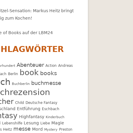
tzel-Sensation: Markus Heitz bringt
zig zum Kochen!
 of Books auf der LBM24
CHLAGWÖRTER
Abenteuer
Action
Andreas
hrhundert
book
books
bach
Berlin
ch
buchmesse
Buchberlin
chrezension
cher
Child
Deutsche Fantasy
schland
Entführung
Eschbach
ntasy
Highfantasy
Kinderbuch
i
Lesung
Magie
Lebenshilfe
Liebe
messe
Mord
s Heitz
Preston
Mystery