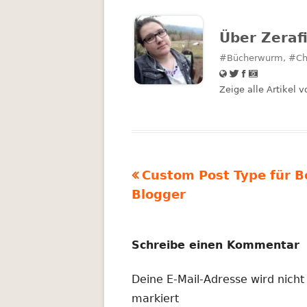
Über
Zeraf
#Bücherwurm, #Chao




Zeige alle Artikel 
Vorheriger
Custom Post Type für B
Beitragsnavigation
Beitrag:
Blogger
Schreibe einen Kommentar
Deine E-Mail-Adresse wird nicht 
markiert