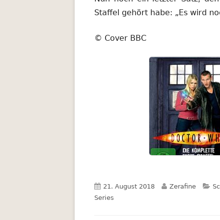
Staffel gehört habe: „Es wird no
© Cover BBC
Veröffentlicht
Autor
Ka
21. August 2018
Zerafine
Sc
am
Series