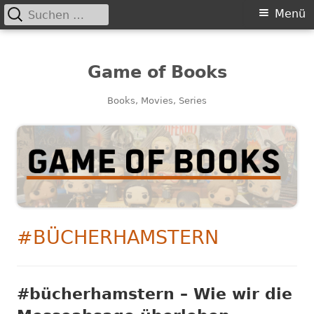
Suchen
Primäres
Menü
nach:
Menü
Game of Books
Books, Movies, Series
SCHLAGWORT:
#BÜCHERHAMSTERN
#bücherhamstern – Wie wir die