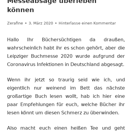
Messeabsage überleben
können
Autor
Veröffentlicht
zu #büc
Zerafine
3. März 2020
Hinterlasse einen Kommentar
am
Hallo Ihr Büchersüchtigen da draußen,
wahrscheinlich habt ihr es schon gehört, aber die
Leipziger Buchmesse 2020 wurde aufgrund der
Coronavirus Infektionen in Deutschland abgesagt.
Wenn ihr jetzt so traurig seid wie ich, und
eigentlich nur weinend im Bett das nächste
großartige Buch lesen wollt, hab ich hier eine
paar Empfehlungen für euch, welche Bücher ihr
lesen könnt um diesen Schmerz zu überwinden.
Also macht euch einen heißen Tee und geht