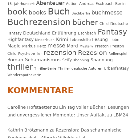
Abenteuer
Action
Andreas Eschbach
Berlin
18. Jahrhundert
Buch
book
books
buchmesse
Buchberlin
Buchrezension
bücher
Child
Deutsche
Fantasy
Deutschland
Entführung
Fantasy
Eschbach
Krimi
Highfantasy
Lesung
Lebenshilfe
Liebe
Kinderbuch
messe
Magie
Mord
Markus Heitz
Preston
Preston
Mystery
rezension
Rezesion
Child
Psychothriller
Rollenspiel
Roman
Schamanismus
Spannung
SciFy
shopping
thriller
Urbanfantasy
Thriller-Serie
Thriller deutsche Autoren
Wanderapothekerin
KOMMENTARE
Caroline Hofstaetter
zu
Ein Tag voller Bücher, Lesungen
und unvergesslicher Momente: Unser Auftakt zu LBM24
Kathrin Brötzmann
zu
Rezension: Das schamanische
Seelenorakel – Alberto Villoldo et al.