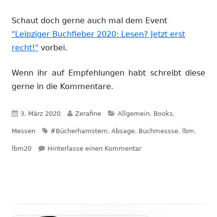
Schaut doch gerne auch mal dem Event
"Leipziger Buchfieber 2020: Lesen? Jetzt erst
recht!"
vorbei.
Wenn ihr auf Empfehlungen habt schreibt diese
gerne in die Kommentare.
Veröffentlicht
Autor
Kategorien
3. März 2020
Zerafine
Allgemein
,
Books
,
am
Schlagwörter
Messen
#Bücherhamstern
,
Absage
,
Buchmessse
,
lbm
,
zu #bücherhamstern – 
lbm20
Hinterlasse einen Kommentar