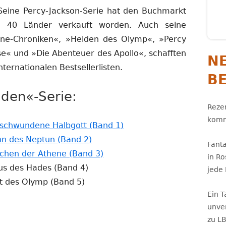
 Seine Percy-Jackson-Serie hat den Buchmarkt
n 40 Länder verkauft worden. Auch seine
ane-Chroniken«, »Helden des Olymp«, »Percy
e« und »Die Abenteuer des Apollo«, schafften
N
ternationalen Bestsellerlisten.
B
lden«-Serie:
Rezen
komm
In
rschwundene Halbgott (Band 1)
In
neuem
hn des Neptun (Band 2)
Fant
neuem
In
Fenster
ichen der Athene (Band 3)
in R
Fenster
neuem
öffnen
us des Hades (Band 4)
jede
öffnen
Fenster
t des Olymp (Band 5)
Ein 
öffnen
unve
zu L