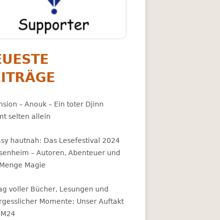
EUESTE
EITRÄGE
sion – Anouk – Ein toter Djinn
t selten allein
asy hautnah: Das Lesefestival 2024
osenheim – Autoren, Abenteuer und
 Menge Magie
Tag voller Bücher, Lesungen und
rgesslicher Momente: Unser Auftakt
BM24