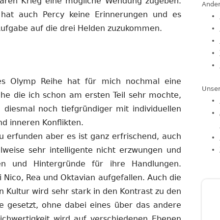
aren Krieg eine mögliche Wendung zugeben.
Ander
s hat auch Percy keine Erinnerungen und es
 Aufgabe auf die drei Helden zuzukommen.
des Olymp Reihe hat für mich nochmal eine
Unser
che die ich schon am ersten Teil sehr mochte,
 diesmal noch tiefgründiger mit individuellen
d inneren Konflikten.
u erfunden aber es ist ganz erfrischend, auch
lweise sehr intelligente nicht erzwungen und
ten und Hintergründe für ihre Handlungen.
i Nico, Rea und Oktavian aufgefallen. Auch die
Kultur wird sehr stark in den Kontrast zu den
e gesetzt, ohne dabei eines über das andere
ichwertigkeit wird auf verschiedenen Ebenen