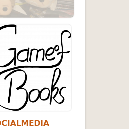
upt-
itenleiste
tun – Rick Riordan
OCIALMEDIA