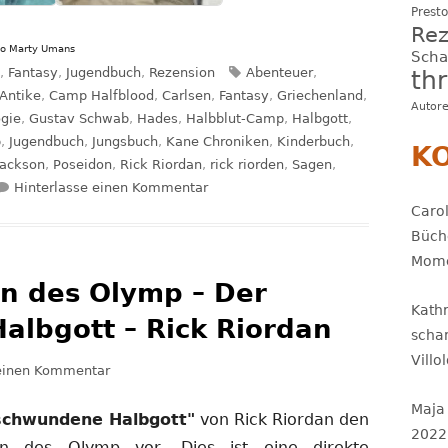
Presto
Rez
oto Marty Umans
Sch
orien
Schlagwörter
,
Fantasy
,
Jugendbuch
,
Rezension
Abenteuer
,
thr
Antike
,
Camp Halfblood
,
Carlsen
,
Fantasy
,
Griechenland
,
Autor
ogie
,
Gustav Schwab
,
Hades
,
Halbblut-Camp
,
Halbgott
,
p
,
Jugendbuch
,
Jungsbuch
,
Kane Chroniken
,
Kinderbuch
,
K
Jackson
,
Poseidon
,
Rick Riordan
,
rick riorden
,
Sagen
,
zu Rezension: Helden des Olymp – D
Hinterlasse einen Kommentar
Carol
Büch
Mome
n des Olymp – Der
Kath
lbgott – Rick Riordan
scha
Villo
zu Rezension: Helden des Olymp – Der verschwunde
 einen Kommentar
Maja
schwundene Halbgott"
von Rick Riordan den
2022
en des Olymp vor. Dies ist eine direkte