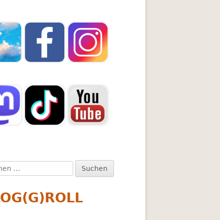
en
:
LOG(G)ROLL