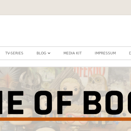
TV-SERIES
BLOG
MEDIA KIT
IMPRESSUM
DIESCHAMANIN
SCHLAUBIBASTI
ZERAFINE
JUGENDBUCH
KINDERBUCH