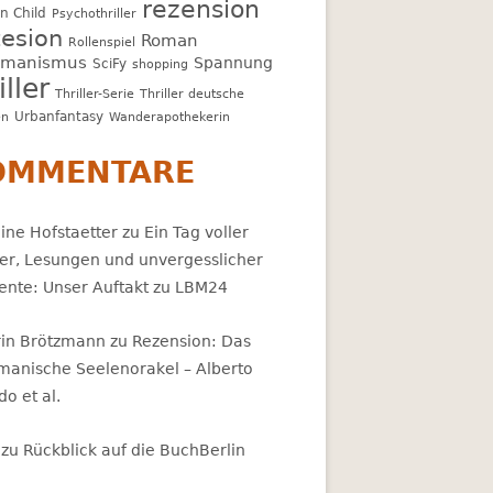
rezension
n Child
Psychothriller
esion
Roman
Rollenspiel
amanismus
Spannung
SciFy
shopping
iller
Thriller-Serie
Thriller deutsche
Urbanfantasy
en
Wanderapothekerin
OMMENTARE
er Sohn des Neptun – Rick Riordan
ine Hofstaetter
zu
Ein Tag voller
er, Lesungen und unvergesslicher
nte: Unser Auftakt zu LBM24
rin Brötzmann
zu
Rezension: Das
manische Seelenorakel – Alberto
ldo et al.
ne Halbgott – Rick Riordan
zu
Rückblick auf die BuchBerlin