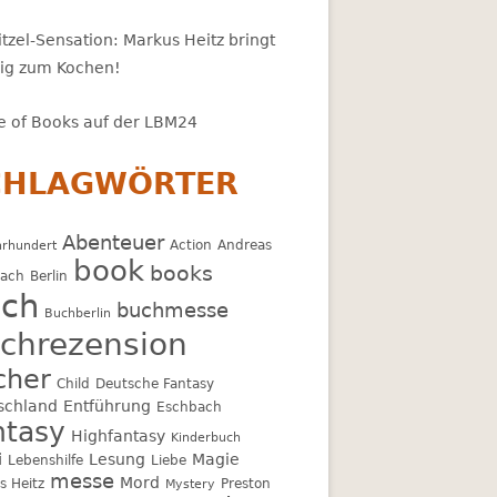
tzel-Sensation: Markus Heitz bringt
zig zum Kochen!
 of Books auf der LBM24
CHLAGWÖRTER
Abenteuer
Action
Andreas
hrhundert
book
books
bach
Berlin
ch
buchmesse
Buchberlin
chrezension
cher
Child
Deutsche Fantasy
schland
Entführung
Eschbach
ntasy
Highfantasy
Kinderbuch
i
Lesung
Magie
Lebenshilfe
Liebe
messe
Mord
s Heitz
Preston
Mystery