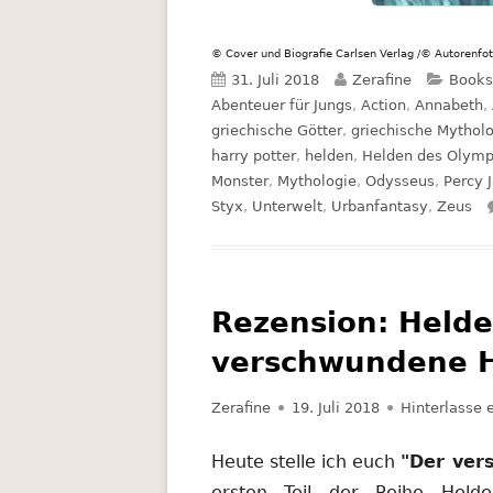
© Cover und Biografie Carlsen Verlag /© Autorenf
Veröffentlicht
Autor
Kateg
31. Juli 2018
Zerafine
Books
am
Abenteuer für Jungs
,
Action
,
Annabeth
,
griechische Götter
,
griechische Mythol
harry potter
,
helden
,
Helden des Olym
Monster
,
Mythologie
,
Odysseus
,
Percy 
Styx
,
Unterwelt
,
Urbanfantasy
,
Zeus
Rezension: Helde
verschwundene Ha
Autor
Veröffentlicht
Zerafine
19. Juli 2018
Hinterlasse
am
Heute stelle ich euch
"Der ver
ersten Teil der Reihe Held