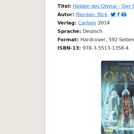
Titel:
Helden des Olymp – Der 
In
In
In
In
Autor:
Riordan, Rick



In
neuem
neuem
neu
n
Verlag:
Carlsen
2014
neuem
Fenster
Fenste
Fenst
Fe
Sprache:
Deutsch
Fenster
öffnen
öffnen
öffne
öf
Format:
Hardcover, 592 Seiten
öffnen
ISBN-13:
978-3-5513-1358-4