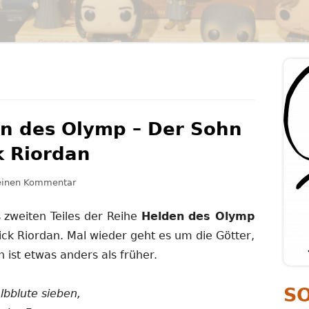
PERSÖNLICHKEITSENTWICKLUNG
PSYCHOLOGIE
Ha
Se
n des Olymp – Der Sohn
k Riordan
zu Rezension: Helden des Olymp – Der Sohn des Nep
 einen Kommentar
 zweiten Teiles der Reihe
Helden des Olymp
ick Riordan. Mal wieder geht es um die Götter,
ist etwas anders als früher.
S
bblute sieben,