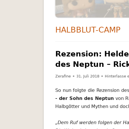
RATGEBER
SCIENCE FICTION
SCHLAGWORT:
HALBBLUT-CAMP
THRILLER
Rezension: Helde
des Neptun – Ric
Autor
Veröffentlicht
Zerafine
31. Juli 2018
Hinterlasse
am
So nun folgte die Rezension des
- der Sohn des Neptun
von R
Halbgötter und Mythen und doch 
„Dem Ruf werden folgen der Hal