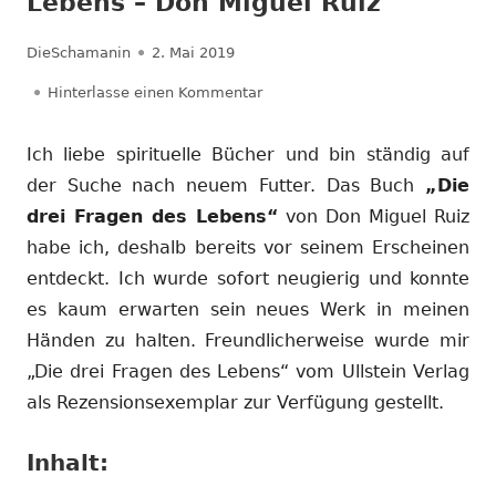
Lebens – Don Miguel Ruiz
Autor
Veröffentlicht
DieSchamanin
2. Mai 2019
am
zu Rezension: Die drei Fragen d
Hinterlasse einen Kommentar
Ich liebe spirituelle Bücher und bin ständig auf
der Suche nach neuem Futter. Das Buch
„Die
drei Fragen des Lebens“
von Don Miguel Ruiz
habe ich, deshalb bereits vor seinem Erscheinen
entdeckt. Ich wurde sofort neugierig und konnte
es kaum erwarten sein neues Werk in meinen
Händen zu halten. Freundlicherweise wurde mir
„Die drei Fragen des Lebens“ vom Ullstein Verlag
als Rezensionsexemplar zur Verfügung gestellt.
Inhalt: