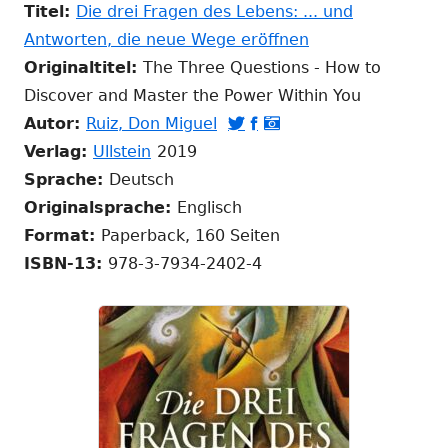
Titel:
Die drei Fragen des Lebens: ... und
In
Antworten, die neue Wege eröffnen
neuem
Originaltitel:
The Three Questions - How to
Fenster
Discover and Master the Power Within You
In
In
In
In
öffnen
Autor:
Ruiz, Don Miguel



In
neuem
neuem
neuem
neuem
Verlag:
Ullstein
2019
neuem
Fenster
Fenster
Fenster
Fenster
Sprache:
Deutsch
Fenster
öffnen
öffnen
öffnen
öffnen
Originalsprache:
Englisch
öffnen
Format:
Paperback, 160 Seiten
ISBN-13:
978-3-7934-2402-4