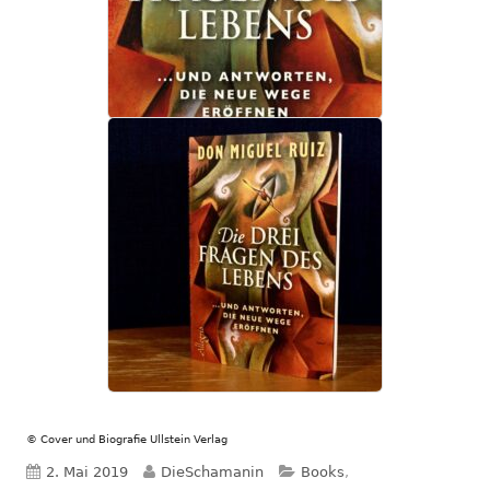
© Cover und Biografie Ullstein Verlag
Veröffentlicht
Autor
Kategorien
2. Mai 2019
DieSchamanin
Books
,