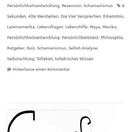
am
Schl
Persönlichkeitsentwicklung
,
Rezension
,
Schamanismus
8
Sekunden
,
Alte Weisheiten
,
Die Vier Versprechen
,
Erkenntnis
,
Lateinamerika
,
Lebensfragen
,
Lebenshilfe
,
Maya
,
Mexiko
,
Persönlichkeitsentwicklung
,
Persönlichkeitstest
,
Philosophie
,
Ratgeber
,
Ruiz
,
Schamanismus
,
Selbst-Analyse
,
Selbstachtung
,
Tolteken
,
toltekisches Wissen
zu Rezension: Die drei Fragen d
Hinterlasse einen Kommentar
Haupt-
Seitenleiste