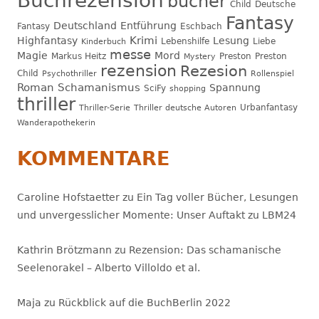
Buchrezension
bücher
Child
Deutsche
Fantasy
Deutschland
Entführung
Fantasy
Eschbach
Krimi
Highfantasy
Lesung
Lebenshilfe
Liebe
Kinderbuch
messe
Magie
Mord
Markus Heitz
Preston
Preston
Mystery
rezension
Rezesion
Child
Psychothriller
Rollenspiel
Roman
Schamanismus
Spannung
SciFy
shopping
thriller
Urbanfantasy
Thriller-Serie
Thriller deutsche Autoren
Wanderapothekerin
KOMMENTARE
Caroline Hofstaetter
zu
Ein Tag voller Bücher, Lesungen
und unvergesslicher Momente: Unser Auftakt zu LBM24
Kathrin Brötzmann
zu
Rezension: Das schamanische
Seelenorakel – Alberto Villoldo et al.
Maja
zu
Rückblick auf die BuchBerlin 2022