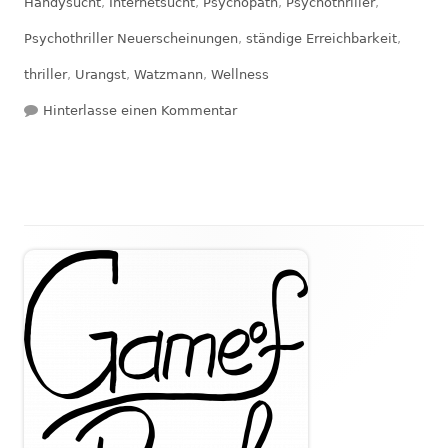
Handysucht
,
Internetsucht
,
Psychopath
,
Psychothriller
,
Psychothriller Neuerscheinungen
,
ständige Erreichbarkeit
,
thriller
,
Urangst
,
Watzmann
,
Wellness
zu Rezension: Offline — Arno Str
Hinterlasse einen Kommentar
Haupt-
Seitenleiste