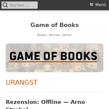
Suchen
Primäres
Menü
nach:
Menü
Game of Books
Books, Movies, Series
SCHLAGWORT:
URANGST
Rezension: Offline — Arno