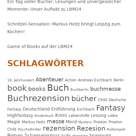
Ein Tag voller Bücher, Lesungen und unvergesslicher
Momente: Unser Auftakt zu LBM24
Schnitzel-Sensation: Markus Heitz bringt Leipzig zum
Kochen!
Game of Books auf der LBM24
SCHLAGWÖRTER
Abenteuer
Action
Andreas Eschbach
Berlin
18. Jahrhundert
Buch
book
books
buchmesse
Buchberlin
Buchrezension
bücher
Child
Deutsche
Fantasy
Deutschland
Entführung
Fantasy
Eschbach
Krimi
Highfantasy
Lesung
Lebenshilfe
Liebe
Kinderbuch
messe
Magie
Mord
Markus Heitz
Preston
Preston
Mystery
rezension
Rezesion
Child
Psychothriller
Rollenspiel
Roman
Schamanismus
Spannung
SciFy
shopping