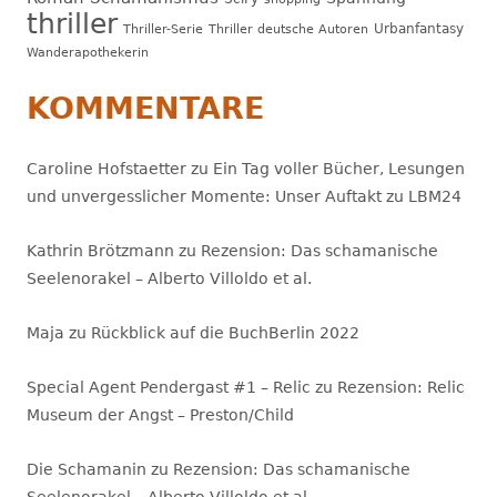
thriller
Urbanfantasy
Thriller-Serie
Thriller deutsche Autoren
Wanderapothekerin
KOMMENTARE
Caroline Hofstaetter
zu
Ein Tag voller Bücher, Lesungen
und unvergesslicher Momente: Unser Auftakt zu LBM24
Kathrin Brötzmann
zu
Rezension: Das schamanische
Seelenorakel – Alberto Villoldo et al.
Maja
zu
Rückblick auf die BuchBerlin 2022
Special Agent Pendergast #1 – Relic
zu
Rezension: Relic
Museum der Angst – Preston/Child
Die Schamanin
zu
Rezension: Das schamanische
Seelenorakel – Alberto Villoldo et al.