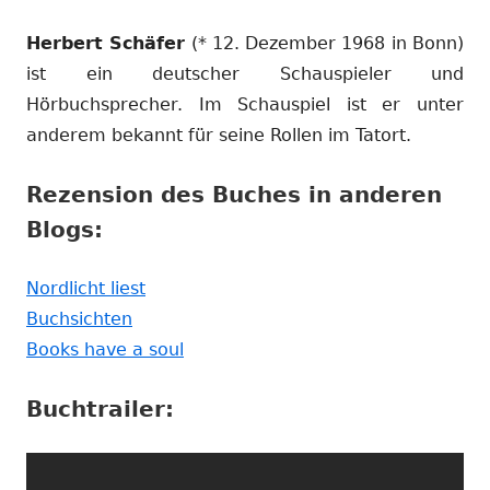
Herbert Schäfer
(* 12. Dezember 1968 in Bonn)
ist ein deutscher Schauspieler und
Hörbuchsprecher. Im Schauspiel ist er unter
anderem bekannt für seine Rollen im Tatort.
Rezension des Buches in anderen
Blogs:
In
Nordlicht liest
In
neuem
Buchsichten
neuem
Fenster
In
Books have a soul
Fenster
öffnen
neuem
Buchtrailer:
öffnen
Fenster
öffnen