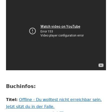
Buchinfos:
Titel:
Offline - Du wolltest nicht erreichbar sein.
In
Jetzt sitzt du in der Falle.