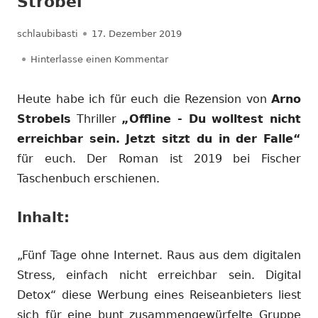
Strobel
Autor
Veröffentlicht
schlaubibasti
17. Dezember 2019
am
zu Rezension: Offline — Arno Str
Hinterlasse einen Kommentar
Heute habe ich für euch die Rezension von
Arno
Strobels
Thriller
„Offline - Du wolltest nicht
erreichbar sein. Jetzt sitzt du in der Falle“
für euch. Der Roman ist 2019 bei Fischer
Taschenbuch erschienen.
Inhalt:
„Fünf Tage ohne Internet. Raus aus dem digitalen
Stress, einfach nicht erreichbar sein. Digital
Detox“ diese Werbung eines Reiseanbieters liest
sich für eine bunt zusammengewürfelte Gruppe