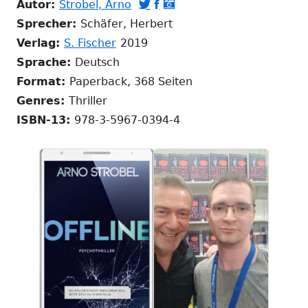
In
neuem
In
In
In
Autor:
Strobel, Arno



neuem
Fenster
neuem
neuem
neuem
Sprecher:
Schäfer, Herbert
In
Fenster
öffnen
Fenster
Fenster
Fenster
Verlag:
S. Fischer
2019
neuem
öffnen
öffnen
öffnen
öffnen
Sprache:
Deutsch
Fenster
Format:
Paperback, 368 Seiten
öffnen
Genres:
Thriller
ISBN-13:
978-3-5967-0394-4