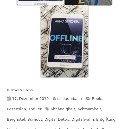
© Cover S. Fischer
Veröffentlicht
Autor
Kategorien
17. Dezember 2019
schlaubibasti
Books
,
am
Schlagwörter
Rezension
,
Thriller
Abhängigkeit
,
Achtsamkeit
,
Berghotel
,
Burnout
,
Digital Detox
,
Digitalwahn
,
Entgiftung
,