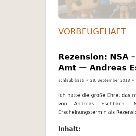
RATGEBER
SCIENCE FICTION
SCHLAGWORT:
VORBEUGEHAFT
THRILLER
Rezension: NSA –
Amt — Andreas E
Autor
Veröffentlicht
schlaubibasti
28. September 2018
am
Ich hatte die große Ehre, das
von Andreas Eschbach "NS
Erscheinungstermin als Rezensi
Inhalt: