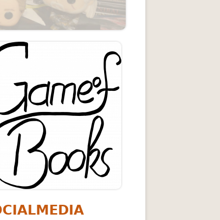
upt-
itenleiste
rheits-Amt — Andreas Eschbach
OCIALMEDIA