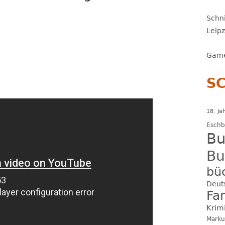
Schni
Leip
Game
S
18. Ja
Esch
Bu
Bu
bü
Deut
Fa
Krim
Marku