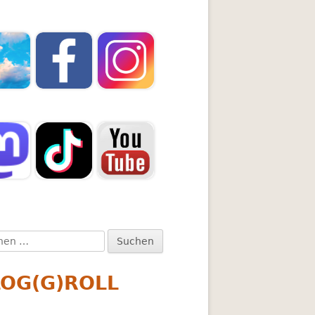
en
:
LOG(G)ROLL