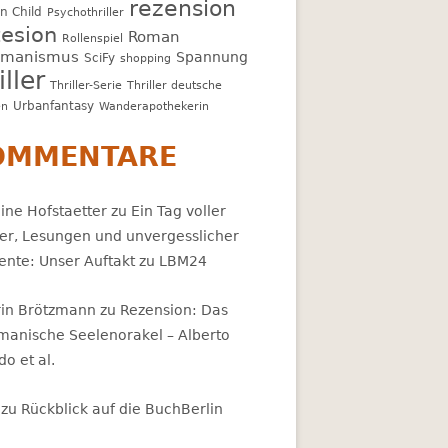
rezension
n Child
Psychothriller
esion
Roman
Rollenspiel
amanismus
Spannung
SciFy
shopping
iller
Thriller-Serie
Thriller deutsche
Urbanfantasy
en
Wanderapothekerin
OMMENTARE
ine Hofstaetter
zu
Ein Tag voller
er, Lesungen und unvergesslicher
nte: Unser Auftakt zu LBM24
rin Brötzmann
zu
Rezension: Das
manische Seelenorakel – Alberto
ldo et al.
zu
Rückblick auf die BuchBerlin