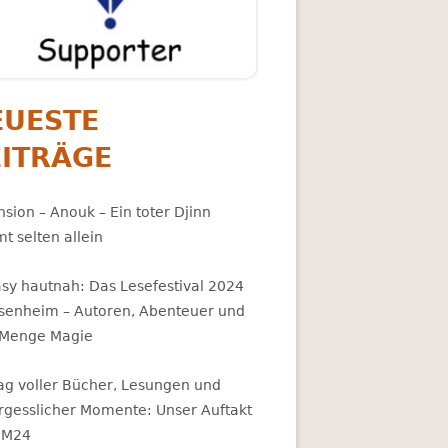
EUESTE
EITRÄGE
sion – Anouk – Ein toter Djinn
t selten allein
asy hautnah: Das Lesefestival 2024
osenheim – Autoren, Abenteuer und
 Menge Magie
Tag voller Bücher, Lesungen und
rgesslicher Momente: Unser Auftakt
BM24