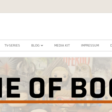
TV-SERIES
BLOG
MEDIA KIT
IMPRESSUM
DIESCHAMANIN
SCHLAUBIBASTI
ZERAFINE
JUGENDBUCH
KINDERBUCH