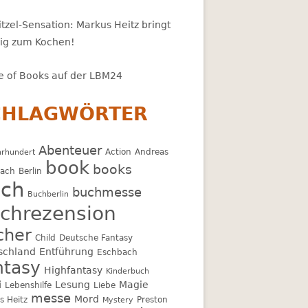
tzel-Sensation: Markus Heitz bringt
zig zum Kochen!
 of Books auf der LBM24
CHLAGWÖRTER
Abenteuer
Action
Andreas
hrhundert
book
books
bach
Berlin
ch
buchmesse
Buchberlin
chrezension
cher
Child
Deutsche Fantasy
schland
Entführung
Eschbach
ntasy
Highfantasy
Kinderbuch
i
Lesung
Magie
Lebenshilfe
Liebe
messe
Mord
s Heitz
Preston
Mystery