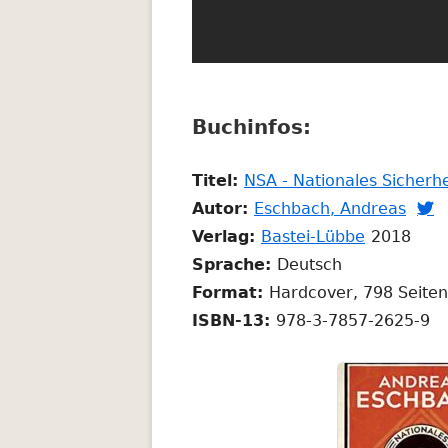
Buchinfos:
Titel:
NSA - Nationales Sicherh
In
I
Autor:
Eschbach, Andreas

In
neu
Verlag:
Bastei-Lübbe
2018
neuem
Fens
F
Sprache:
Deutsch
Fenster
öffn
ö
Format:
Hardcover, 798 Seiten
öffnen
ISBN-13:
978-3-7857-2625-9