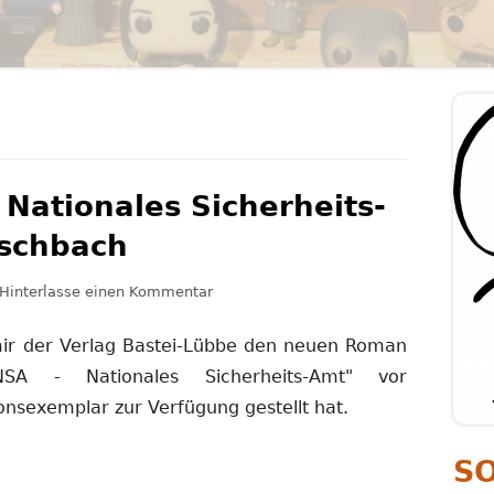
PERSÖNLICHKEITSENTWICKLUNG
PSYCHOLOGIE
Ha
Se
 Nationales Sicherheits-
schbach
zu Rezension: NSA – Nationales Siche
Hinterlasse einen Kommentar
 mir der Verlag Bastei-Lübbe den neuen Roman
A - Nationales Sicherheits-Amt" vor
onsexemplar zur Verfügung gestellt hat.
S