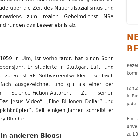
ade über die Zeit des Nationalsozialismus und
Snowdens zum realen Geheimdienst NSA
 und runden das Leseerlebnis ab.
N
B
1959 in Ulm, ist verheiratet, hat einen Sohn
Rezen
bensjahr. Er studierte in Stuttgart Luft- und
komm
e zunächst als Softwareentwickler. Eschbach
ach ausgezeichnet und gilt als einer der
Fant
en Science-Fiction-Autoren. Zu seinen
in R
as Jesus Video“, „Eine Billionen Dollar“ und
jede
ichknüpfer“. Seit einigen Jahren schreibt er
rry Rhodan.
Ein 
unve
zu L
in anderen Blogs: