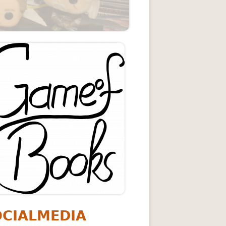
upt-
itenleiste
ing
OCIALMEDIA