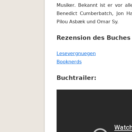
Musiker. Bekannt ist er vor a
Benedict Cumberbatch, Jon H
Pilou Asbæk und Omar Sy.
Rezension des Buches 
In
Lesevergnuegen
In
neuem
Booknerds
neuem
Fenster
Buchtrailer:
Fenster
öffnen
öffnen