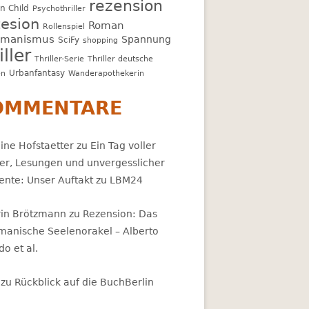
rezension
n Child
Psychothriller
esion
Roman
Rollenspiel
amanismus
Spannung
SciFy
shopping
iller
Thriller-Serie
Thriller deutsche
Urbanfantasy
en
Wanderapothekerin
OMMENTARE
ine Hofstaetter
zu
Ein Tag voller
er, Lesungen und unvergesslicher
nte: Unser Auftakt zu LBM24
rin Brötzmann
zu
Rezension: Das
manische Seelenorakel – Alberto
ldo et al.
zu
Rückblick auf die BuchBerlin