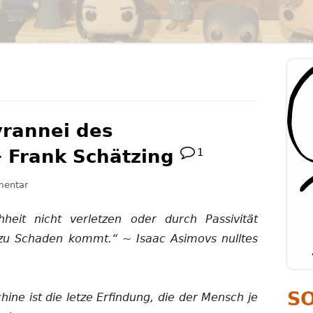
PERSÖNLICHKEITSENTWICKLUNG
PSYCHOLOGIE
Ha
Se
yrannei des
 Frank Schätzing
1
zu Rezension: Die Tyrannei des Schmetterlings — Frank Schätz
entar
heit nicht verletzen oder durch Passivität
 zu Schaden kommt.“ ~ Isaac Asimovs nulltes
S
chine ist die letze Erfindung, die der Mensch je