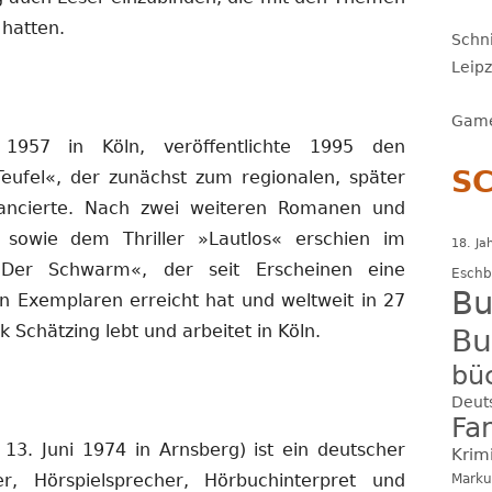
hatten.
Schni
Leip
Game
1957 in Köln, veröffentlichte 1995 den
S
eufel«, der zunächst zum regionalen, später
vancierte. Nach zwei weiteren Romanen und
sowie dem Thriller »Lautlos« erschien im
18. Ja
Der Schwarm«, der seit Erscheinen eine
Esch
Bu
n Exemplaren erreicht hat und weltweit in 27
 Schätzing lebt und arbeitet in Köln.
Bu
bü
Deut
Fa
13. Juni 1974 in Arnsberg) ist ein deutscher
Krim
Marku
er, Hörspielsprecher, Hörbuchinterpret und