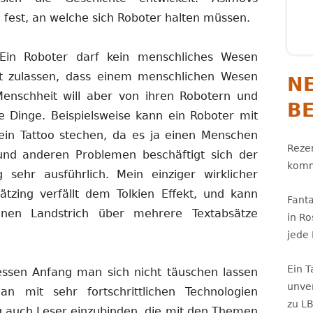
n fest, an welche sich Roboter halten müssen.
„Ein Roboter darf kein menschliches Wesen
it zulassen, dass einem menschlichen Wesen
N
enschheit will aber von ihren Robotern und
B
re Dinge. Beispielsweise kann ein Roboter mit
in Tattoo stechen, da es ja einen Menschen
Rezen
und anderen Problemen beschäftigt sich der
komm
sehr ausführlich. Mein einziger wirklicher
hätzing verfällt dem Tolkien Effekt, und kann
Fant
nen Landstrich über mehrere Textabsätze
in R
jede
Ein 
ssen Anfang man sich nicht täuschen lassen
unve
n mit sehr fortschrittlichen Technologien
zu L
ng auch Leser einzubinden, die mit den Themen