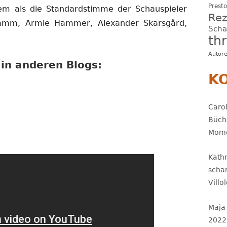
Presto
llem als die Standardstimme der Schauspieler
Rez
amm, Armie Hammer, Alexander Skarsgård,
Sch
thr
Autor
in anderen Blogs:
K
Carol
Büch
Mome
Kath
scha
Villo
Maja
2022