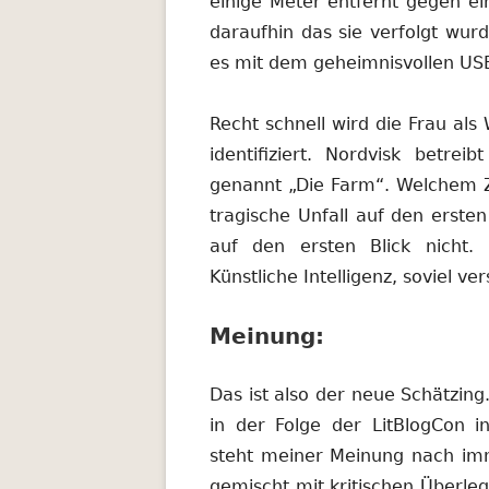
einige Meter entfernt gegen e
daraufhin das sie verfolgt wur
es mit dem geheimnisvollen USB
Recht schnell wird die Frau al
identifiziert. Nordvisk betrei
genannt „Die Farm“. Welchem Z
tragische Unfall auf den ersten
auf den ersten Blick nicht.
Künstliche Intelligenz, soviel ve
Meinung:
Das ist also der neue Schätzin
in der Folge der LitBlogCon i
steht meiner Meinung nach i
gemischt mit kritischen Überleg