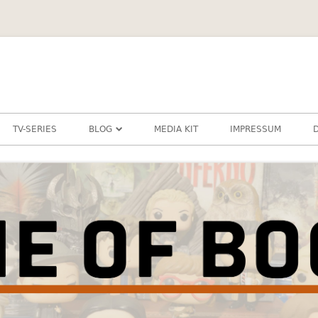
TV-SERIES
BLOG
MEDIA KIT
IMPRESSUM
DIESCHAMANIN
SCHLAUBIBASTI
ZERAFINE
JUGENDBUCH
KINDERBUCH