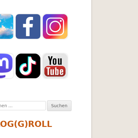
en
:
LOG(G)ROLL