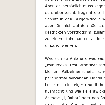
Aber ich persönlich muss sagen
echt überrascht. Beginnt die 
Schnitt in den Bürgerkrieg ei
aber für mich auf den nächsten
gestrickten Vorstadtkrimi zus
zu einem fulminanten actionre
umzuschwenken.
Was sich zu Anfang etwas wie 
„Twin Peaks“ liest, amerikanisc
kleinen Polizeimanschaft, s
paranormal wirkenden Handlu
Leser mit einsteigerfreundliche
ausmacht, und wie sie entwicke
Asimovs „I, Robot“ oder den Ro
ganz gute Ahnung wohin si