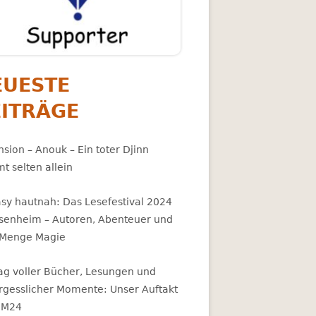
EUESTE
EITRÄGE
sion – Anouk – Ein toter Djinn
t selten allein
asy hautnah: Das Lesefestival 2024
osenheim – Autoren, Abenteuer und
 Menge Magie
Tag voller Bücher, Lesungen und
rgesslicher Momente: Unser Auftakt
BM24