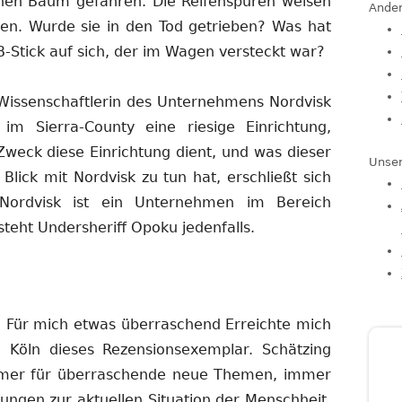
inen Baum gefahren. Die Reifenspuren weisen
Ander
den. Wurde sie in den Tod getrieben? Was hat
-Stick auf sich, der im Wagen versteckt war?
s Wissenschaftlerin des Unternehmens Nordvisk
bt im Sierra-County eine riesige Einrichtung,
weck diese Einrichtung dient, und was dieser
Unser
 Blick mit Nordvisk zu tun hat, erschließt sich
 Nordvisk ist ein Unternehmen im Bereich
rsteht Undersheriff Opoku jedenfalls.
g. Für mich etwas überraschend Erreichte mich
n Köln dieses Rezensionsexemplar. Schätzing
mmer für überraschende neue Themen, immer
ungen zur aktuellen Situation der Menschheit.