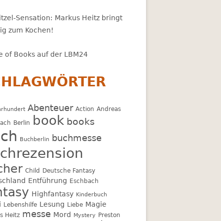
tzel-Sensation: Markus Heitz bringt
zig zum Kochen!
 of Books auf der LBM24
CHLAGWÖRTER
Abenteuer
Action
Andreas
hrhundert
book
books
bach
Berlin
ch
buchmesse
Buchberlin
chrezension
cher
Child
Deutsche Fantasy
schland
Entführung
Eschbach
ntasy
Highfantasy
Kinderbuch
i
Lesung
Magie
Lebenshilfe
Liebe
messe
Mord
s Heitz
Preston
Mystery