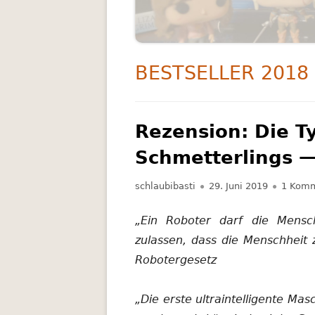
RATGEBER
SCIENCE FICTION
SCHLAGWORT:
BESTSELLER 2018
THRILLER
Rezension: Die T
Schmetterlings —
Autor
Veröffentlicht
schlaubibasti
29. Juni 2019
1 Komm
am
„Ein Roboter darf die Mensch
zulassen, dass die Menschheit
Robotergesetz
„Die erste ultraintelligente Mas