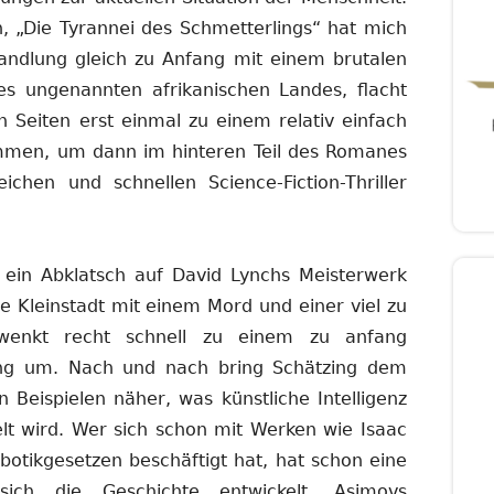
, „Die Tyrannei des Schmetterlings“ hat mich
Handlung gleich zu Anfang mit einem brutalen
nes ungenannten afrikanischen Landes, flacht
 Seiten erst einmal zu einem relativ einfach
ammen, um dann im hinteren Teil des Romanes
ichen und schnellen Science-Fiction-Thriller
ein Abklatsch auf David Lynchs Meisterwerk
he Kleinstadt mit einem Mord und einer viel zu
chwenkt recht schnell zu einem zu anfang
ng um. Nach und nach bring Schätzing dem
n Beispielen näher, was künstliche Intelligenz
lt wird. Wer sich schon mit Werken wie Isaac
botikgesetzen beschäftigt hat, hat schon eine
ch die Geschichte entwickelt. Asimovs