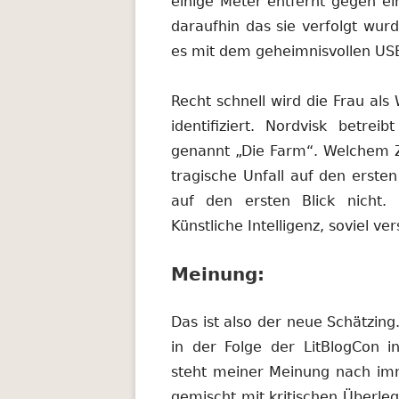
einige Meter entfernt gegen e
daraufhin das sie verfolgt wur
es mit dem geheimnisvollen USB
Recht schnell wird die Frau al
identifiziert. Nordvisk betrei
genannt „Die Farm“. Welchem Z
tragische Unfall auf den ersten
auf den ersten Blick nicht.
Künstliche Intelligenz, soviel ve
Meinung:
Das ist also der neue Schätzin
in der Folge der LitBlogCon i
steht meiner Meinung nach i
gemischt mit kritischen Überleg