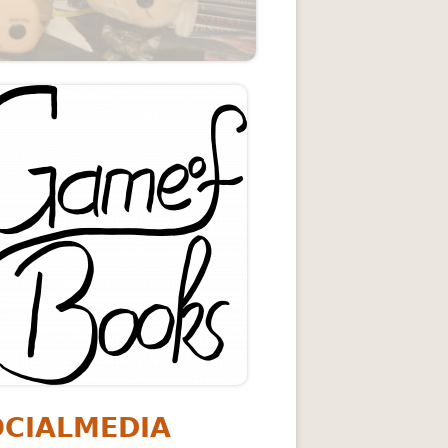
upt-
itenleiste
ing
OCIALMEDIA