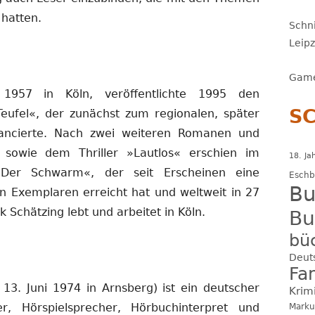
hatten.
Schni
Leip
Game
1957 in Köln, veröffentlichte 1995 den
S
eufel«, der zunächst zum regionalen, später
vancierte. Nach zwei weiteren Romanen und
sowie dem Thriller »Lautlos« erschien im
18. Ja
Der Schwarm«, der seit Erscheinen eine
Esch
Bu
n Exemplaren erreicht hat und weltweit in 27
 Schätzing lebt und arbeitet in Köln.
Bu
bü
Deut
Fa
13. Juni 1974 in Arnsberg) ist ein deutscher
Krim
Marku
er, Hörspielsprecher, Hörbuchinterpret und