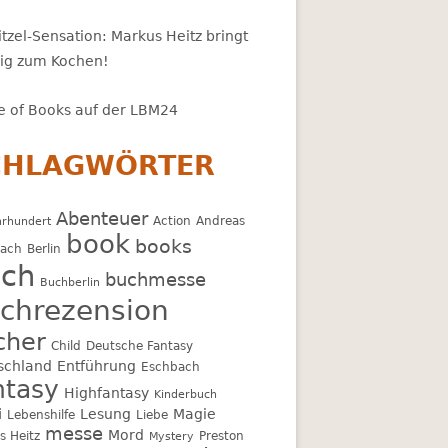
tzel-Sensation: Markus Heitz bringt
zig zum Kochen!
 of Books auf der LBM24
CHLAGWÖRTER
Abenteuer
Action
Andreas
hrhundert
book
books
bach
Berlin
ch
buchmesse
Buchberlin
chrezension
cher
Child
Deutsche Fantasy
schland
Entführung
Eschbach
ntasy
Highfantasy
Kinderbuch
i
Lesung
Magie
Lebenshilfe
Liebe
messe
Mord
s Heitz
Preston
Mystery