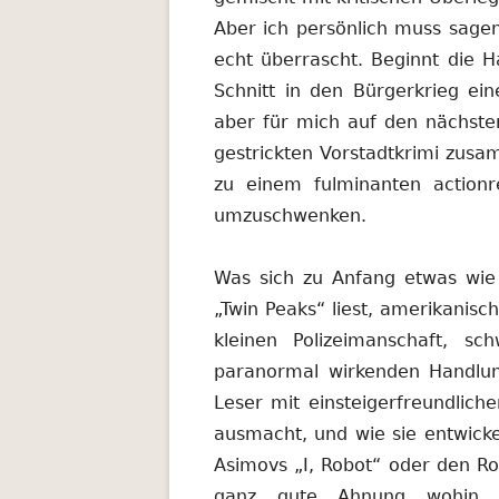
Aber ich persönlich muss sagen
echt überrascht. Beginnt die 
Schnitt in den Bürgerkrieg ei
aber für mich auf den nächsten
gestrickten Vorstadtkrimi zus
zu einem fulminanten actionre
umzuschwenken.
Was sich zu Anfang etwas wie 
„Twin Peaks“ liest, amerikanisc
kleinen Polizeimanschaft, s
paranormal wirkenden Handlu
Leser mit einsteigerfreundliche
ausmacht, und wie sie entwicke
Asimovs „I, Robot“ oder den Ro
ganz gute Ahnung wohin si