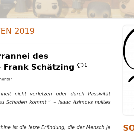
PERSÖNLICHKEITSENTWICKLUNG
PSYCHOLOGIE
TEN 2019
Ha
Se
yrannei des
 Frank Schätzing
1
zu Rezension: Die Tyrannei des Schmetterlings — Frank Schätz
entar
heit nicht verletzen oder durch Passivität
 zu Schaden kommt.“ ~ Isaac Asimovs nulltes
S
chine ist die letze Erfindung, die der Mensch je