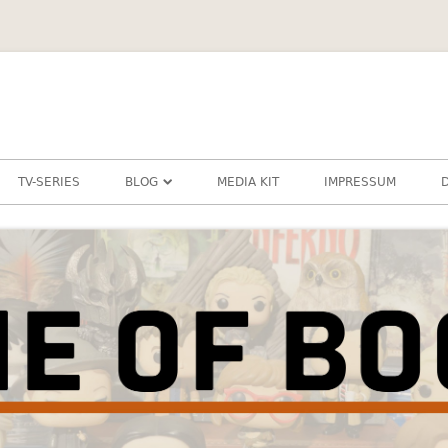
TV-SERIES
BLOG
MEDIA KIT
IMPRESSUM
DIESCHAMANIN
SCHLAUBIBASTI
ZERAFINE
JUGENDBUCH
KINDERBUCH