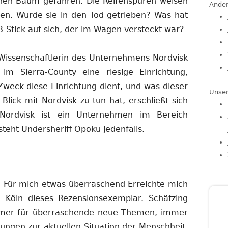
inen Baum gefahren. Die Reifenspuren weisen
Ander
den. Wurde sie in den Tod getrieben? Was hat
-Stick auf sich, der im Wagen versteckt war?
s Wissenschaftlerin des Unternehmens Nordvisk
bt im Sierra-County eine riesige Einrichtung,
weck diese Einrichtung dient, und was dieser
Unser
 Blick mit Nordvisk zu tun hat, erschließt sich
 Nordvisk ist ein Unternehmen im Bereich
rsteht Undersheriff Opoku jedenfalls.
g. Für mich etwas überraschend Erreichte mich
n Köln dieses Rezensionsexemplar. Schätzing
mmer für überraschende neue Themen, immer
ungen zur aktuellen Situation der Menschheit.