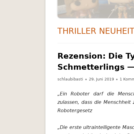
RATGEBER
SCIENCE FICTION
SCHLAGWORT:
THRILLER NEUHEI
THRILLER
Rezension: Die T
Schmetterlings —
Autor
Veröffentlicht
schlaubibasti
29. Juni 2019
1 Komm
am
„Ein Roboter darf die Mensch
zulassen, dass die Menschheit
Robotergesetz
„Die erste ultraintelligente Mas