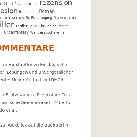
rezension
n Child
Psychothriller
esion
Roman
Rollenspiel
amanismus
Spannung
SciFy
shopping
iller
Thriller-Serie
Thriller deutsche
Urbanfantasy
en
Wanderapothekerin
OMMENTARE
ine Hofstaetter
zu
Ein Tag voller
er, Lesungen und unvergesslicher
nte: Unser Auftakt zu LBM24
rin Brötzmann
zu
Rezension: Das
manische Seelenorakel – Alberto
ldo et al.
zu
Rückblick auf die BuchBerlin