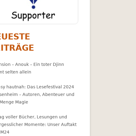
EUESTE
EITRÄGE
sion – Anouk – Ein toter Djinn
t selten allein
asy hautnah: Das Lesefestival 2024
osenheim – Autoren, Abenteuer und
 Menge Magie
Tag voller Bücher, Lesungen und
rgesslicher Momente: Unser Auftakt
BM24