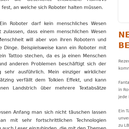
n fest, an welche sich Roboter halten müssen.
„Ein Roboter darf kein menschliches Wesen
it zulassen, dass einem menschlichen Wesen
N
enschheit will aber von ihren Robotern und
B
re Dinge. Beispielsweise kann ein Roboter mit
in Tattoo stechen, da es ja einen Menschen
Rezen
und anderen Problemen beschäftigt sich der
komm
sehr ausführlich. Mein einziger wirklicher
hätzing verfällt dem Tolkien Effekt, und kann
Fant
nen Landstrich über mehrere Textabsätze
in R
jede
Ein 
ssen Anfang man sich nicht täuschen lassen
unve
n mit sehr fortschrittlichen Technologien
zu L
ng auch Leser einzubinden, die mit den Themen