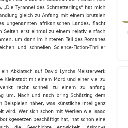
, „Die Tyrannei des Schmetterlings“ hat mich
Handlung gleich zu Anfang mit einem brutalen
nes ungenannten afrikanischen Landes, flacht
 Seiten erst einmal zu einem relativ einfach
ammen, um dann im hinteren Teil des Romanes
ichen und schnellen Science-Fiction-Thriller
ein Abklatsch auf David Lynchs Meisterwerk
he Kleinstadt mit einem Mord und einer viel zu
chwenkt recht schnell zu einem zu anfang
ng um. Nach und nach bring Schätzing dem
n Beispielen näher, was künstliche Intelligenz
lt wird. Wer sich schon mit Werken wie Isaac
botikgesetzen beschäftigt hat, hat schon eine
ch die Geschichte entwickelt. Asimovs