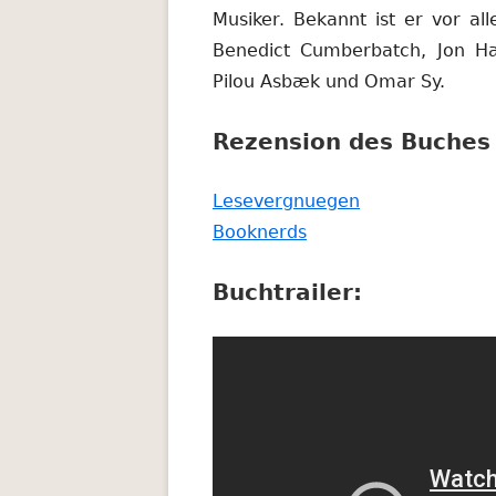
Musiker. Bekannt ist er vor a
Benedict Cumberbatch, Jon H
Pilou Asbæk und Omar Sy.
Rezension des Buches 
In
Lesevergnuegen
In
neuem
Booknerds
neuem
Fenster
Buchtrailer:
Fenster
öffnen
öffnen