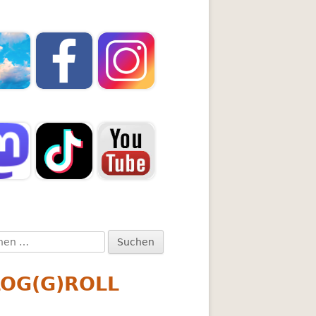
en
:
LOG(G)ROLL