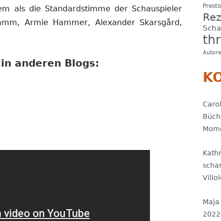
Presto
llem als die Standardstimme der Schauspieler
Rez
amm, Armie Hammer, Alexander Skarsgård,
Sch
thr
Autor
in anderen Blogs:
K
Carol
Büch
Mome
Kath
scha
Villo
Maja
2022