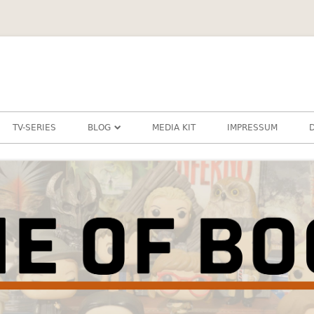
TV-SERIES
BLOG
MEDIA KIT
IMPRESSUM
DIESCHAMANIN
SCHLAUBIBASTI
ZERAFINE
JUGENDBUCH
KINDERBUCH