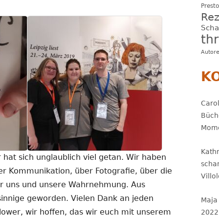
Presto
Rez
Sch
thr
Autor
K
Carol
Büch
Mome
Kath
 hat sich unglaublich viel getan. Wir haben
scha
er Kommunikation, über Fotografie, über die
Villo
er uns und unsere Wahrnehmung. Aus
innige geworden. Vielen Dank an jeden
Maja
lower, wir hoffen, das wir euch mit unserem
2022