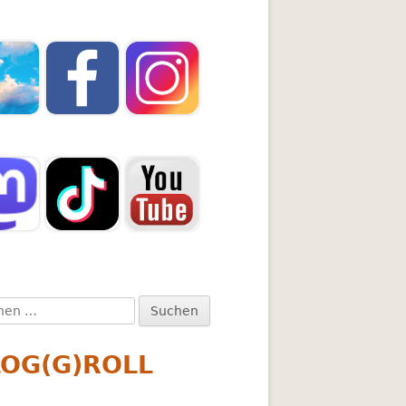
en
:
LOG(G)ROLL