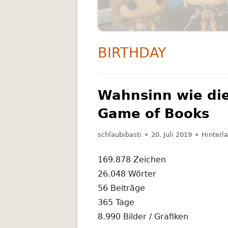
RATGEBER
SCIENCE FICTION
SCHLAGWORT:
BIRTHDAY
THRILLER
Wahnsinn wie die
Game of Books
Autor
Veröffentlicht
schlaubibasti
20. Juli 2019
Hinterl
am
169.878 Zeichen
26.048 Wörter
56 Beiträge
365 Tage
8.990 Bilder / Grafiken