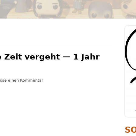
PERSÖNLICHKEITSENTWICKLUNG
PSYCHOLOGIE
Ha
Se
 Zeit vergeht — 1 Jahr
zu Wahnsinn wie die Zeit vergeht — 1 Jahr Ga
asse einen Kommentar
S