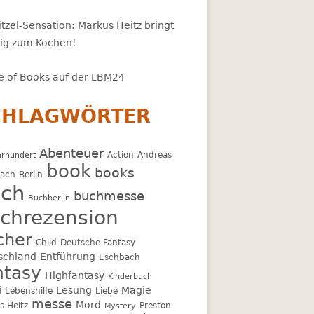
tzel-Sensation: Markus Heitz bringt
zig zum Kochen!
 of Books auf der LBM24
CHLAGWÖRTER
Abenteuer
Action
Andreas
hrhundert
book
books
bach
Berlin
ch
buchmesse
Buchberlin
chrezension
cher
Child
Deutsche Fantasy
schland
Entführung
Eschbach
ntasy
Highfantasy
Kinderbuch
i
Lesung
Magie
Lebenshilfe
Liebe
messe
Mord
s Heitz
Preston
Mystery