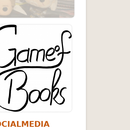
upt-
itenleiste
me of Books
OCIALMEDIA