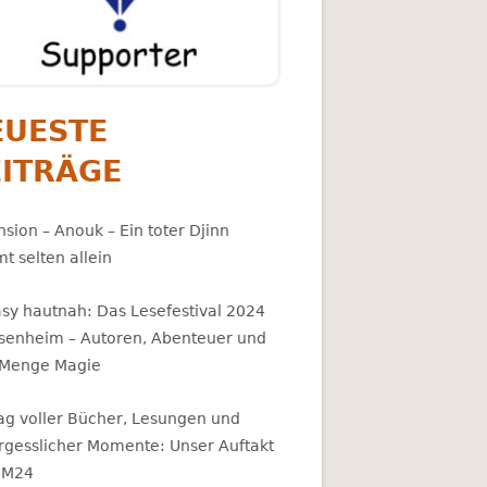
EUESTE
EITRÄGE
sion – Anouk – Ein toter Djinn
t selten allein
asy hautnah: Das Lesefestival 2024
osenheim – Autoren, Abenteuer und
 Menge Magie
Tag voller Bücher, Lesungen und
rgesslicher Momente: Unser Auftakt
BM24