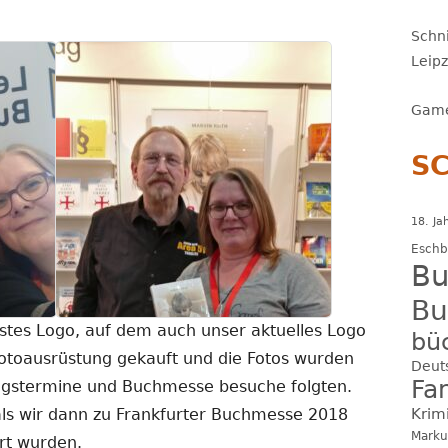
Schni
Leip
Game
S
18. Ja
Esch
Bu
Bu
rstes Logo, auf dem auch unser aktuelles Logo
bü
otoausrüstung gekauft und die Fotos wurden
Deut
Fa
ungstermine und Buchmesse besuche folgten.
 als wir dann zu Frankfurter Buchmesse 2018
Krim
Marku
ert wurden.