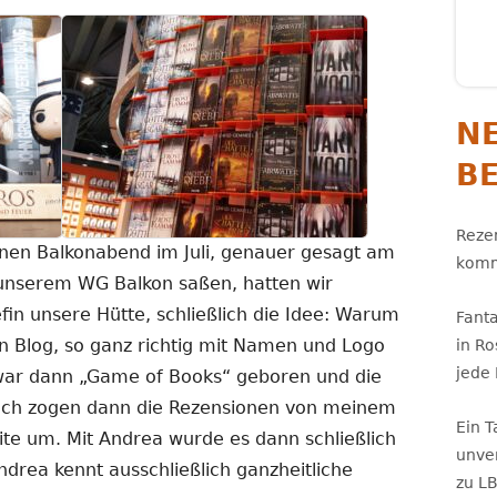
N
B
Rezen
nen Balkonabend im Juli, genauer gesagt am
komm
uf unserem WG Balkon saßen, hatten wir
in unsere Hütte, schließlich die Idee: Warum
Fant
en Blog, so ganz richtig mit Namen und Logo
in R
jede
war dann „Game of Books“ geboren und die
nach zogen dann die Rezensionen von meinem
Ein 
eite um. Mit Andrea wurde es dann schließlich
unve
drea kennt ausschließlich ganzheitliche
zu L