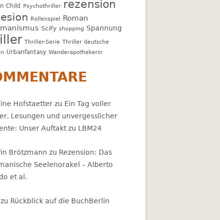
rezension
n Child
Psychothriller
esion
Roman
Rollenspiel
amanismus
Spannung
SciFy
shopping
iller
Thriller-Serie
Thriller deutsche
Urbanfantasy
en
Wanderapothekerin
OMMENTARE
ine Hofstaetter
zu
Ein Tag voller
er, Lesungen und unvergesslicher
nte: Unser Auftakt zu LBM24
rin Brötzmann
zu
Rezension: Das
manische Seelenorakel – Alberto
ldo et al.
zu
Rückblick auf die BuchBerlin