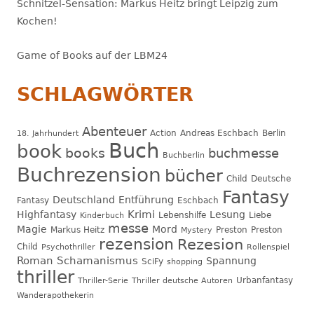
Schnitzel-Sensation: Markus Heitz bringt Leipzig zum
Kochen!
Game of Books auf der LBM24
SCHLAGWÖRTER
Abenteuer
Action
Andreas Eschbach
Berlin
18. Jahrhundert
Buch
book
books
buchmesse
Buchberlin
Buchrezension
bücher
Child
Deutsche
Fantasy
Deutschland
Entführung
Fantasy
Eschbach
Krimi
Highfantasy
Lesung
Lebenshilfe
Liebe
Kinderbuch
messe
Magie
Mord
Markus Heitz
Preston
Preston
Mystery
rezension
Rezesion
Child
Psychothriller
Rollenspiel
Roman
Schamanismus
Spannung
SciFy
shopping
thriller
Urbanfantasy
Thriller-Serie
Thriller deutsche Autoren
Wanderapothekerin