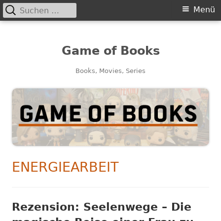
Suchen
Primäres
Menü
nach:
Menü
Game of Books
Books, Movies, Series
SCHLAGWORT:
ENERGIEARBEIT
Rezension: Seelenwege – Die