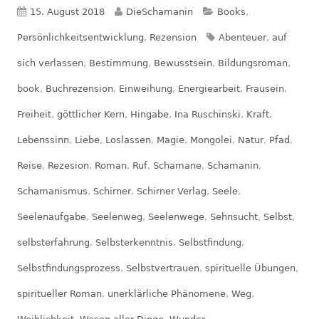
Veröffentlicht
Autor
Kategorien
15. August 2018
DieSchamanin
Books
,
am
Schlagwörter
Persönlichkeitsentwicklung
,
Rezension
Abenteuer
,
auf
sich verlassen
,
Bestimmung
,
Bewusstsein
,
Bildungsroman
,
book
,
Buchrezension
,
Einweihung
,
Energiearbeit
,
Frausein
,
Freiheit
,
göttlicher Kern
,
Hingabe
,
Ina Ruschinski
,
Kraft
,
Lebenssinn
,
Liebe
,
Loslassen
,
Magie
,
Mongolei
,
Natur
,
Pfad
,
Reise
,
Rezesion
,
Roman
,
Ruf
,
Schamane
,
Schamanin
,
Schamanismus
,
Schirner
,
Schirner Verlag
,
Seele
,
Seelenaufgabe
,
Seelenweg
,
Seelenwege
,
Sehnsucht
,
Selbst
,
selbsterfahrung
,
Selbsterkenntnis
,
Selbstfindung
,
Selbstfindungsprozess
,
Selbstvertrauen
,
spirituelle Übungen
,
spiritueller Roman
,
unerklärliche Phänomene
,
Weg
,