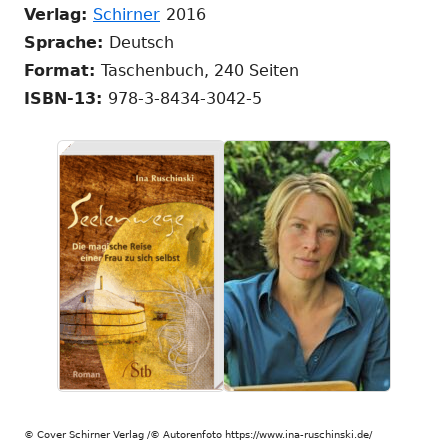
In
Fenster
neuem
neuem
Verlag:
Schirner
2016
neuem
öffnen
Fenster
Fenster
Sprache:
Deutsch
Fenster
öffnen
öffnen
Format:
Taschenbuch, 240 Seiten
öffnen
ISBN-13:
978-3-8434-3042-5
© Cover Schirner Verlag /© Autorenfoto https://www.ina-ruschinski.de/