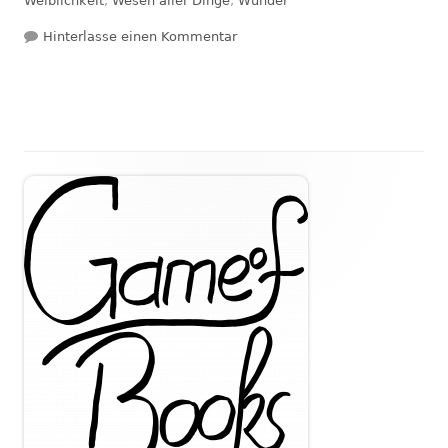
Weiblichkeit
,
Wesen aller Dinge
,
Wunder
zu Rezension: Seelenwege – Die m
Hinterlasse einen Kommentar
Haupt-
Seitenleiste