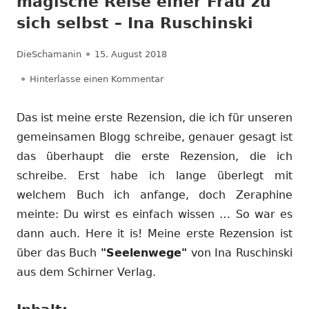
magische Reise einer Frau zu
sich selbst – Ina Ruschinski
Autor
Veröffentlicht
DieSchamanin
15. August 2018
am
zu Rezension: Seelenwege – Die m
Hinterlasse einen Kommentar
Das ist meine erste Rezension, die ich für unseren
gemeinsamen Blogg schreibe, genauer gesagt ist
das überhaupt die erste Rezension, die ich
schreibe. Erst habe ich lange überlegt mit
welchem Buch ich anfange, doch Zeraphine
meinte: Du wirst es einfach wissen … So war es
dann auch. Here it is! Meine erste Rezension ist
über das Buch
"Seelenwege"
von Ina Ruschinski
aus dem Schirner Verlag.