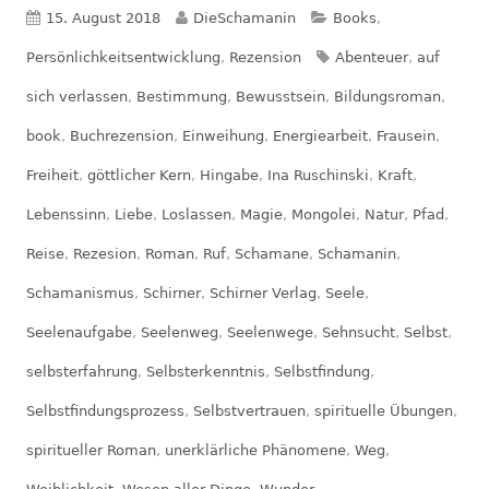
Veröffentlicht
Autor
Kategorien
15. August 2018
DieSchamanin
Books
,
am
Schlagwörter
Persönlichkeitsentwicklung
,
Rezension
Abenteuer
,
auf
sich verlassen
,
Bestimmung
,
Bewusstsein
,
Bildungsroman
,
book
,
Buchrezension
,
Einweihung
,
Energiearbeit
,
Frausein
,
Freiheit
,
göttlicher Kern
,
Hingabe
,
Ina Ruschinski
,
Kraft
,
Lebenssinn
,
Liebe
,
Loslassen
,
Magie
,
Mongolei
,
Natur
,
Pfad
,
Reise
,
Rezesion
,
Roman
,
Ruf
,
Schamane
,
Schamanin
,
Schamanismus
,
Schirner
,
Schirner Verlag
,
Seele
,
Seelenaufgabe
,
Seelenweg
,
Seelenwege
,
Sehnsucht
,
Selbst
,
selbsterfahrung
,
Selbsterkenntnis
,
Selbstfindung
,
Selbstfindungsprozess
,
Selbstvertrauen
,
spirituelle Übungen
,
spiritueller Roman
,
unerklärliche Phänomene
,
Weg
,