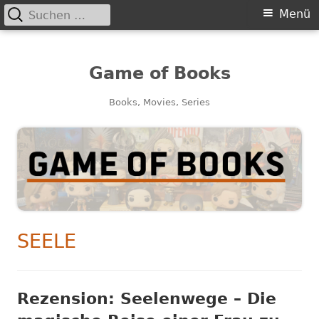
Suchen
Primäres
Menü
nach:
Menü
Game of Books
Books, Movies, Series
SCHLAGWORT:
SEELE
Rezension: Seelenwege – Die