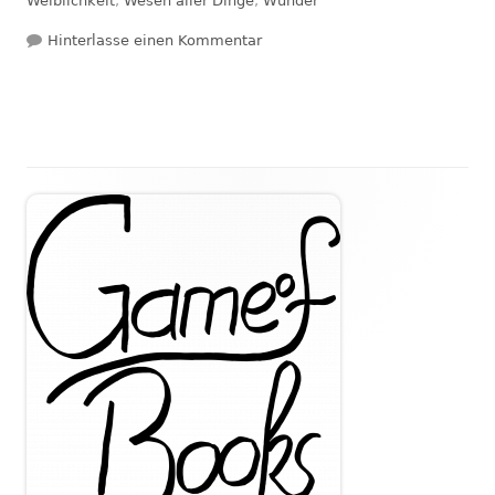
Weiblichkeit
,
Wesen aller Dinge
,
Wunder
zu Rezension: Seelenwege – Die m
Hinterlasse einen Kommentar
Haupt-
Seitenleiste