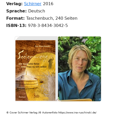
In
Fenster
neuem
neuem
Verlag:
Schirner
2016
neuem
öffnen
Fenster
Fenster
Sprache:
Deutsch
Fenster
öffnen
öffnen
Format:
Taschenbuch, 240 Seiten
öffnen
ISBN-13:
978-3-8434-3042-5
© Cover Schirner Verlag /© Autorenfoto https://www.ina-ruschinski.de/