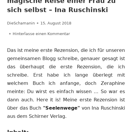
magische Reise einer Frau zu
sich selbst – Ina Ruschinski
Autor
Veröffentlicht
DieSchamanin
15. August 2018
am
zu Rezension: Seelenwege – Die m
Hinterlasse einen Kommentar
Das ist meine erste Rezension, die ich für unseren
gemeinsamen Blogg schreibe, genauer gesagt ist
das überhaupt die erste Rezension, die ich
schreibe. Erst habe ich lange überlegt mit
welchem Buch ich anfange, doch Zeraphine
meinte: Du wirst es einfach wissen … So war es
dann auch. Here it is! Meine erste Rezension ist
über das Buch
"Seelenwege"
von Ina Ruschinski
aus dem Schirner Verlag.